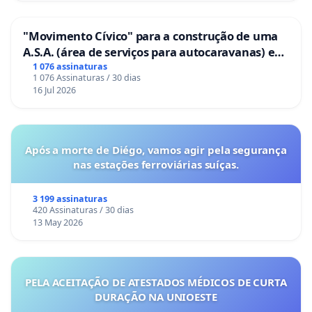
"Movimento Cívico" para a construção de uma
A.S.A. (área de serviços para autocaravanas) em
Coimbra
1 076 assinaturas
1 076 Assinaturas / 30 dias
16 Jul 2026
Após a morte de Diégo, vamos agir pela segurança
nas estações ferroviárias suíças.
3 199 assinaturas
420 Assinaturas / 30 dias
13 May 2026
PELA ACEITAÇÃO DE ATESTADOS MÉDICOS DE CURTA
DURAÇÃO NA UNIOESTE