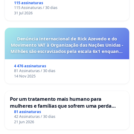
115 assinaturas
115 Assinaturas / 30 dias
31 Jul 2026
Denúncia internacional de Rick Azevedo e do
Movimento VAT à Organização das Nações Unidas -
Milhões são escravizados pela escala 6x1 enquanto
o lobby empresarial compra a omissão do
Congresso.
4 476 assinaturas
81 Assinaturas / 30 dias
14 Nov 2025
Por um tratamento mais humano para
mulheres e famílias que sofrem uma perda
gestacional nos hospitais portugueses
81 assinaturas
42 Assinaturas / 30 dias
21 Jun 2026