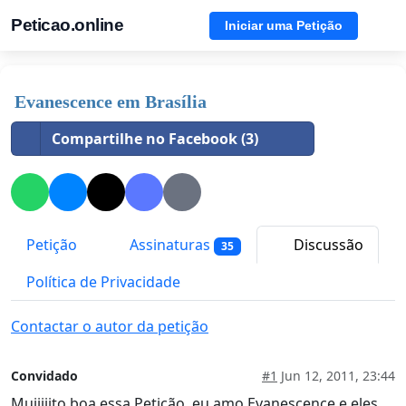
Peticao.online
Iniciar uma Petição
Evanescence em Brasília
Compartilhe no Facebook (3)
Petição
Assinaturas
Discussão
35
Política de Privacidade
Contactar o autor da petição
Convidado
#1
Jun 12, 2011, 23:44
Muiiiiito boa essa Petição, eu amo Evanescence e eles