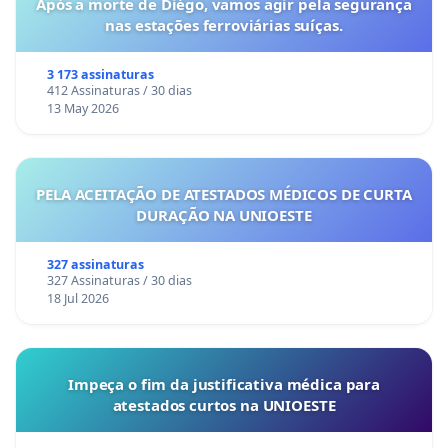
Após a morte de Diégo, vamos agir pela segurança
nas estações ferroviárias suíças.
3 173 assinaturas
412 Assinaturas / 30 dias
13 May 2026
PELA ACEITAÇÃO DE ATESTADOS MÉDICOS DE CURTA
DURAÇÃO NA UNIOESTE
327 assinaturas
327 Assinaturas / 30 dias
18 Jul 2026
Impeça o fim da justificativa médica para
atestados curtos na UNIOESTE