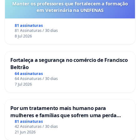
Manter os professores que fortalecem a formação
em Veterinária na UNIFENAS
81 assinaturas
81 Assinaturas / 30 dias
8 Jul 2026
Fortaleça a segurança no comércio de Francisco
Beltrão
64 assinaturas
64 Assinaturas / 30 dias
7 Jul 2026
Por um tratamento mais humano para
mulheres e famílias que sofrem uma perda
gestacional nos hospitais portugueses
81 assinaturas
42 Assinaturas / 30 dias
21 Jun 2026