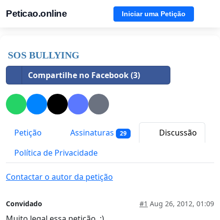
Peticao.online
Iniciar uma Petição
SOS BULLYING
Compartilhe no Facebook (3)
Petição
Assinaturas
Discussão
29
Política de Privacidade
Contactar o autor da petição
Convidado
#1
Aug 26, 2012, 01:09
Muito legal essa petição, :)