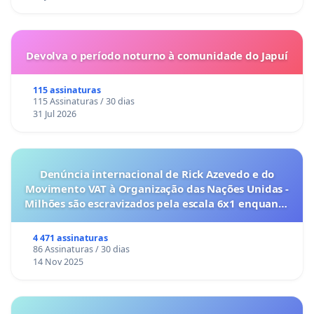
Devolva o período noturno à comunidade do Japuí
115 assinaturas
115 Assinaturas / 30 dias
31 Jul 2026
Denúncia internacional de Rick Azevedo e do
Movimento VAT à Organização das Nações Unidas -
Milhões são escravizados pela escala 6x1 enquanto
o lobby empresarial compra a omissão do
Congresso.
4 471 assinaturas
86 Assinaturas / 30 dias
14 Nov 2025