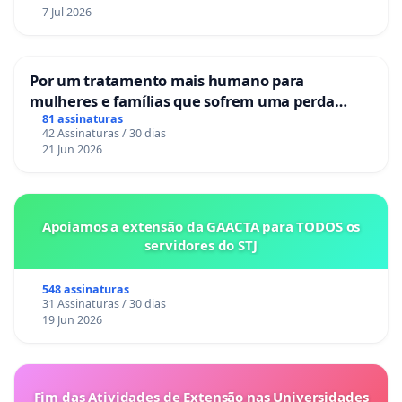
7 Jul 2026
Por um tratamento mais humano para
mulheres e famílias que sofrem uma perda
gestacional nos hospitais portugueses
81 assinaturas
42 Assinaturas / 30 dias
21 Jun 2026
Apoiamos a extensão da GAACTA para TODOS os
servidores do STJ
548 assinaturas
31 Assinaturas / 30 dias
19 Jun 2026
Fim das Atividades de Extensão nas Universidades