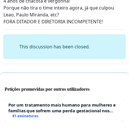
4 anos de chacota e vergonha!
Porque não tira o time inteiro agora, já que culpou
Leao, Paulo Miranda, etc?
FORA DITADOR E DIRETORIA INCOMPETENTE!
This discussion has been closed.
Petições promovidas por outros utilizadores
Por um tratamento mais humano para mulheres e
famílias que sofrem uma perda gestacional nos
hospitais portugueses
81 assinaturas