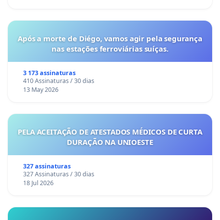
Após a morte de Diégo, vamos agir pela segurança
nas estações ferroviárias suíças.
3 173 assinaturas
410 Assinaturas / 30 dias
13 May 2026
PELA ACEITAÇÃO DE ATESTADOS MÉDICOS DE CURTA
DURAÇÃO NA UNIOESTE
327 assinaturas
327 Assinaturas / 30 dias
18 Jul 2026