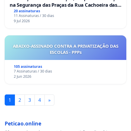
na Segurança das Praças da Rua Cachoeira das
Sete Ilhas
20 assinaturas
11 Assinaturas / 30 dias
9 Jul 2026
ABAIXO-ASSINADO CONTRA A PRIVATIZAÇÃO DAS
ESCOLAS - PPPs
105 assinaturas
7 Assinaturas / 30 dias
2 Jun 2026
1
2
3
4
»
Peticao.online