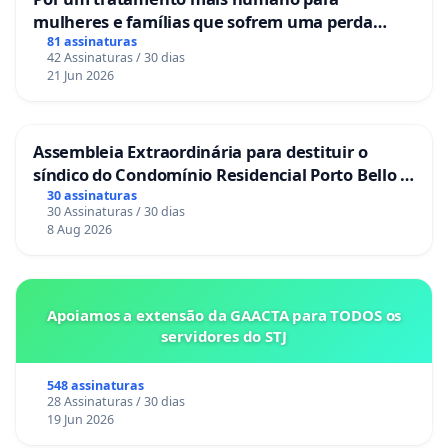
mulheres e famílias que sofrem uma perda
gestacional nos hospitais portugueses
81 assinaturas
42 Assinaturas / 30 dias
21 Jun 2026
Assembleia Extraordinária para destituir o
síndico do Condomínio Residencial Porto Bello -
La Casa
30 assinaturas
30 Assinaturas / 30 dias
8 Aug 2026
Apoiamos a extensão da GAACTA para TODOS os
servidores do STJ
548 assinaturas
28 Assinaturas / 30 dias
19 Jun 2026