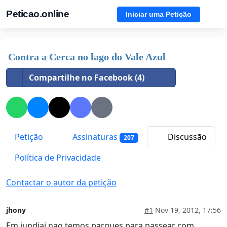
Peticao.online
Iniciar uma Petição
Contra a Cerca no lago do Vale Azul
Compartilhe no Facebook (4)
Petição
Assinaturas
Discussão
207
Política de Privacidade
Contactar o autor da petição
jhony
#1
Nov 19, 2012, 17:56
Em jundiai nao temos parques para passear com