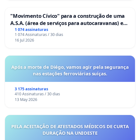
"Movimento Cívico" para a construção de uma
A.S.A. (área de serviços para autocaravanas) em
Coimbra
1 074 assinaturas
1 074 Assinaturas / 30 dias
16 Jul 2026
Após a morte de Diégo, vamos agir pela segurança
nas estações ferroviárias suíças.
3 175 assinaturas
410 Assinaturas / 30 dias
13 May 2026
PELA ACEITAÇÃO DE ATESTADOS MÉDICOS DE CURTA
DURAÇÃO NA UNIOESTE