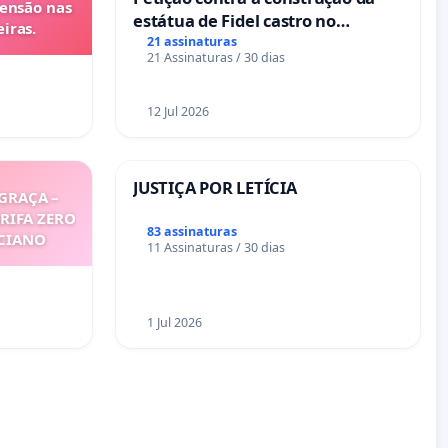
tensão nas
estátua de Fidel castro no
iras.
mirante do Caju
21 assinaturas
21 Assinaturas / 30 dias
12 Jul 2026
JUSTIÇA POR LETÍCIA
GRAÇA –
ARIFA ZERO
83 assinaturas
ICIANO
11 Assinaturas / 30 dias
1 Jul 2026