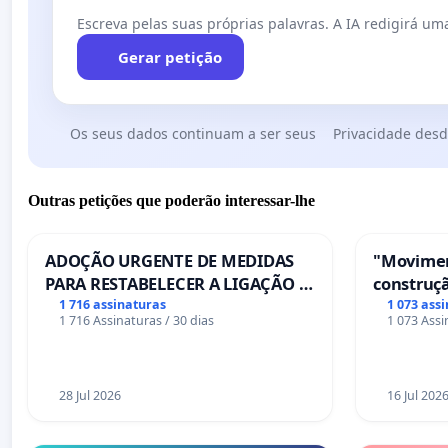
Escreva pelas suas próprias palavras. A IA redigirá uma
Gerar petição
Os seus dados continuam a ser seus
Privacidade desd
Outras petições que poderão interessar-lhe
ADOÇÃO URGENTE DE MEDIDAS
"Movimen
PARA RESTABELECER A LIGAÇÃO -
construçã
PONTE RS-129
serviços
1 716 assinaturas
1 073 ass
1 716 Assinaturas / 30 dias
1 073 Assi
Coimbra
28 Jul 2026
16 Jul 202