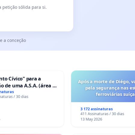
 petição sólida para si.
e a conceção
to Cívico" para a
Após a morte de Diégo, v
o de uma A.S.A. (área de
pela segurança nas es
 para autocaravanas) em
inaturas
ferroviárias suíça
naturas / 30 dias
3 172 assinaturas
411 Assinaturas / 30 dias
6
13 May 2026