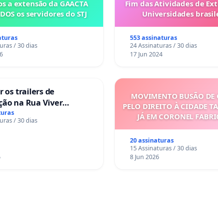
s a extensão da GAACTA
Fim das Atividades de Ex
DOS os servidores do STJ
Universidades brasile
aturas
553 assinaturas
uras / 30 dias
24 Assinaturas / 30 dias
6
17 Jun 2024
 os trailers de
MOVIMENTO BUSÃO DE 
ção na Rua Viver
PELO DIREITO À CIDADE T
turas
JÁ EM CORONEL FABR
uras / 30 dias
20 assinaturas
15 Assinaturas / 30 dias
6
8 Jun 2026