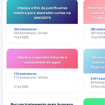
Impeça o fim da justificativa
Reverter 
médica para atestados curtos na
para as
UNIOESTE
Clube 
324 assinaturas
282 assin
324 Assinaturas / 30 dias
282 Assina
15 Jul 2026
15 Jul 202
Devolva o período noturno à
Denúnci
comunidade do Japuí
Azeved
Organiz
Milhões sã
115 assinaturas
6x1 enqu
115 Assinaturas / 30 dias
4 471 ass
compra 
86 Assinat
31 Jul 2026
14 Nov 20
Por um tratamento mais humano