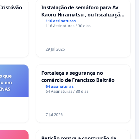
Cristóvão
Instalação de semáforo para Av
Kaoru Hiramatsu , ou fiscalização
Eletrônica
116 assinaturas
116 Assinaturas / 30 dias
29 Jul 2026
Fortaleça a segurança no
s que
comércio de Francisco Beltrão
ão em
64 assinaturas
FENAS
64 Assinaturas / 30 dias
7 Jul 2026
Petição contra a construção da