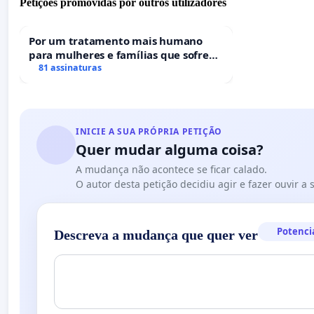
Petições promovidas por outros utilizadores
Por um tratamento mais humano
para mulheres e famílias que sofrem
uma perda gestacional nos hospitais
81 assinaturas
portugueses
INICIE A SUA PRÓPRIA PETIÇÃO
Quer mudar alguma coisa?
A mudança não acontece se ficar calado.
O autor desta petição decidiu agir e fazer ouvir a
Potenci
Descreva a mudança que quer ver