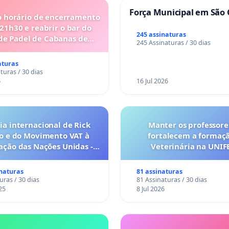
Força Municipal em São 
o horário de encerramento
 21h30 e reabrir o bar do
245 assinaturas
de Padel de Cabanas de
245 Assinaturas / 30 dias
Tavira
aturas
turas / 30 dias
6
16 Jul 2026
a internacional de Rick
Manter os professore
o e do Movimento VAT à
fortalecem a formaç
ação das Nações Unidas -
Veterinária na UNI
o escravizados pela escala
anto o lobby empresarial
inaturas
81 assinaturas
a omissão do Congresso.
uras / 30 dias
81 Assinaturas / 30 dias
25
8 Jul 2026