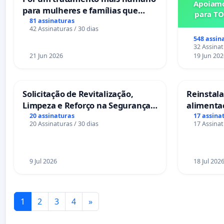
Apoiamo
para mulheres e famílias que
para TO
sofrem uma perda gestacional
81 assinaturas
42 Assinaturas / 30 dias
nos hospitais portugueses
548 assin
32 Assinat
21 Jun 2026
19 Jun 202
Solicitação de Revitalização,
Reinstalar
Limpeza e Reforço na Segurança
alimenta
das Praças da Rua Cachoeira das
Salvador
20 assinaturas
17 assina
20 Assinaturas / 30 dias
17 Assinat
Sete Ilhas
9 Jul 2026
18 Jul 202
1
2
3
4
»