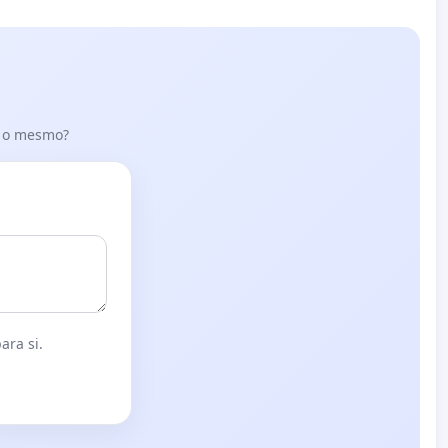
er o mesmo?
ara si.