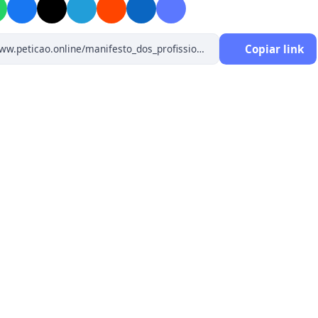
cana sem sermos vítimas da violência que cada dia se
em nosso ambiente de trabalho, refletindo a violência no
 a nível nacional. Devemos falar também em segurança
Copiar link
a, pois enfrentamos diariamente neste hospital condições
es inaceitáveis durante nossa jornada de trabalho:
es hidráulicas com vazamentos, gerando situações
s como ocorrido recentemente quando houve queda de
arte do teto da unidade de trauma e inundação do setor,
 repercussão na mídia local e nacional; falta de
ação nas salas cirúrgicas da emergência, onde
mos expostos a altas temperaturas, suando durante o
ento cirúrgico, o que compromete o controle de
 hospitalar, pois o suor, pinga no campo cirúrgico, sim isso
; incapacidade de realização de um efetivo controle de
o hospital, baratas e ratos são vistos frequentemente
rredores do hospital; ausência de um ambiente