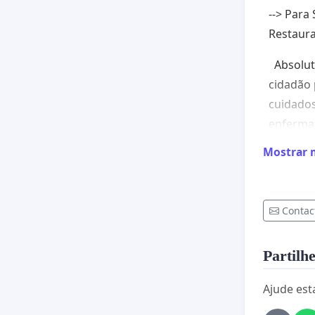
--> Para
Restaura
Absolut
cidadão
cuidado
enfermag
adequada
Mostrar 
como oco
ferida (
geral na
Contac
seguranç
populaç
Partilhe
saúde, 
atendim
Ajude est
nossa at