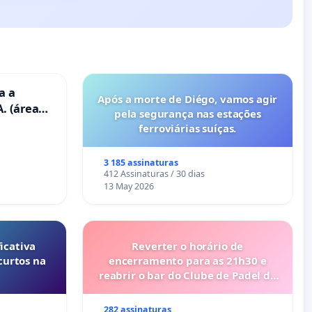
a a
Após a morte de Diégo, vamos agir
. (área
pela segurança nas estações
ravanas)
ferroviárias suíças.
3 185 assinaturas
412 Assinaturas / 30 dias
13 May 2026
icativa
Reverter o horário de
curtos na
encerramento para as 21h30 e
reabrir o bar do Clube de Padel de
Cabanas de Tavira
282 assinaturas