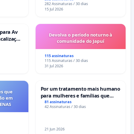
282 Assinaturas / 30 dias
15 Jul 2026
 para Av
Devolva o período noturno à
scalização
comunidade do Japuí
115 assinaturas
115 Assinaturas / 30 dias
31 Jul 2026
Por um tratamento mais humano
es que
para mulheres e famílias que
ção em
sofrem uma perda gestacional
81 assinaturas
FENAS
42 Assinaturas / 30 dias
nos hospitais portugueses
21 Jun 2026