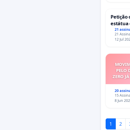
Petição 
estátua 
mirante
21 assin
21 Assina
12 Jul 20
MOVIM
PELO 
ZERO J
20 assin
15 Assina
8 Jun 20
1
2