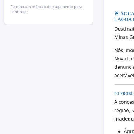
Escolha um método de pagamento para
continuar.
🚨 ÁGU
LAGOA 
Destinat
Minas Ge
Nós, mor
Nova Lim
denuncia
aceitáve
❗ O PROB
A conces
região, 
inadeq
Água