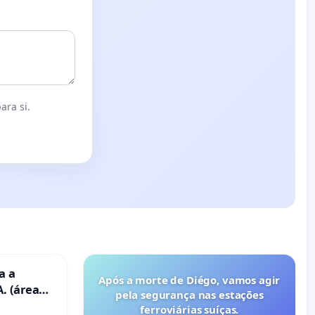
ara si.
a a
Após a morte de Diégo, vamos agir
. (área
pela segurança nas estações
ravanas)
ferroviárias suíças.