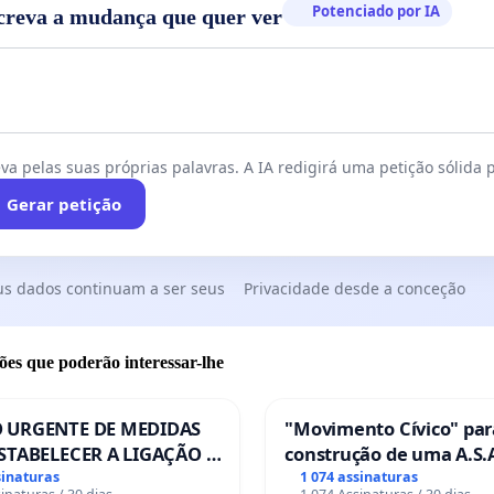
Potenciado por IA
creva a mudança que quer ver
 PEDIMOS
mos ao Ministério Público:
stigação imediata da qualidade da água fornecida;
toria nas tarifas cobradas pela concessionária;
va pelas suas próprias palavras. A IA redigirá uma petição sólida p
onsabilização pelos danos causados aos moradores;
Gerar petição
izamento de
Ação Civil Pública
para garantir:
Água potável dentro dos padrões legais
Redução/revisão das tarifas abusivas
Indenização por danos coletivos
us dados continuam a ser seus
Privacidade desde a conceção
Medidas urgentes de fiscalização e controle
ões que poderão interessar-lhe
UE ASSINAR?
natura fortalece uma causa coletiva.
 URGENTE DE MEDIDAS
"Movimento Cívico" par
STABELECER A LIGAÇÃO -
construção de uma A.S.A
diante de um cenário em que a população está sendo
S-129
de serviços para autoca
sinaturas
1 074 assinaturas
 a pagar caro por um serviço essencial que
coloca sua