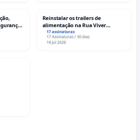
ação,
Reinstalar os trailers de
egurança
alimentação na Rua Viver
oeira das
Salvador
17 assinaturas
17 Assinaturas / 30 dias
18 Jul 2026