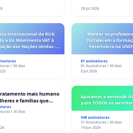
26
29 Jul 2026
ia internacional de Rick
Manter os professor
do e do Movimento VAT à
fortalecem a forma
ação das Nações Unidas -
Veterinária na UNI
es são escravizados pela
a 6x1 enquanto o lobby
sinaturas
81 assinaturas
rial compra a omissão do
turas / 30 dias
81 Assinaturas / 30 dias
Congresso.
025
8 Jul 2026
tratamento mais humano
Apoiamos a extensão d
heres e famílias que
para TODOS os servidor
uma perda gestacional
aturas
turas / 30 dias
itais portugueses
548 assinaturas
31 Assinaturas / 30 dias
026
19 Jun 2026