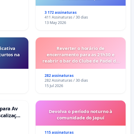
3 172 assinaturas
411 Assinaturas / 30 dias
13 May 2026
icativa
Reverter o horário de
curtos na
encerramento para as 21h30 e
reabrir o bar do Clube de Padel de
Cabanas de Tavira
282 assinaturas
282 Assinaturas / 30 dias
15 Jul 2026
 para Av
Devolva o período noturno à
scalização
comunidade do Japuí
115 assinaturas