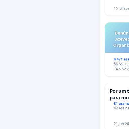
16 Jul 20
Denúnc
Azeve
Organiz
Milhõ
escal
4 471 as
empresa
86 Assina
14 Nov 2
Por um 
para mul
sofrem 
81 assin
42 Assina
nos hosp
21 Jun 2