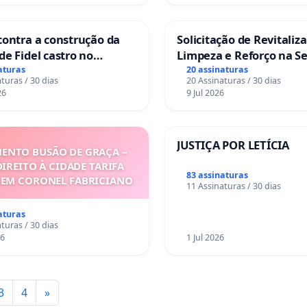
contra a construção da
Solicitação de Revitaliz
de Fidel castro no
Limpeza e Reforço na S
 do Caju
das Praças da Rua Cach
aturas
20 assinaturas
turas / 30 dias
20 Assinaturas / 30 dias
Sete Ilhas
26
9 Jul 2026
JUSTIÇA POR LETÍCIA
ENTO BUSÃO DE GRAÇA –
DIREITO À CIDADE TARIFA
83 assinaturas
Á EM CORONEL FABRICIANO
11 Assinaturas / 30 dias
aturas
turas / 30 dias
26
1 Jul 2026
3
4
»