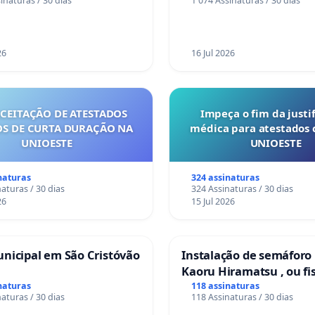
inaturas / 30 dias
1 074 Assinaturas / 30 dias
em Coimbra
m risco
.
dos moradores é fundamental para que essa situação
26
16 Jul 2026
s autoridades com a força necessária para gerar
.
ACEITAÇÃO DE ATESTADOS
Impeça o fim da justif
S DE CURTA DURAÇÃO NA
médica para atestados 
UNIOESTE
UNIOESTE
le Lagoa dos Ingleses – Nova Lima/MG
naturas
324 assinaturas
aturas / 30 dias
324 Assinaturas / 30 dias
E E COMPARTILHE
26
15 Jul 2026
também acredita que água de qualidade é um direito
assine e compartilhe este abaixo-assinado.
nicipal em São Cristóvão
Instalação de semáforo
Kaoru Hiramatsu , ou fi
Eletrônica
naturas
118 assinaturas
aturas / 30 dias
118 Assinaturas / 30 dias