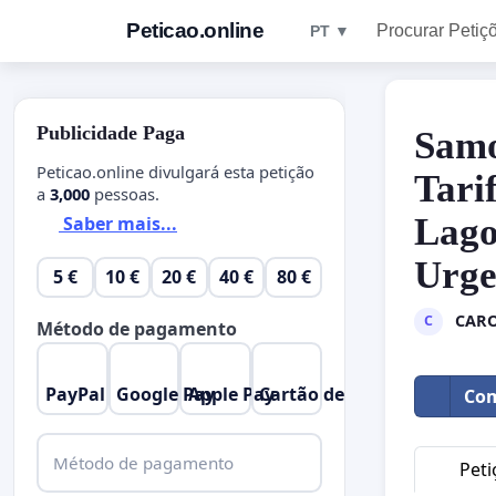
Peticao.online
Procurar Petiç
PT ▼
Publicidade Paga
Samo
Peticao.online divulgará esta petição
Tari
a
3,000
pessoas.
Lago
Saber mais...
Urge
5 €
10 €
20 €
40 €
80 €
CARO
C
Método de pagamento
PayPal
Google Pay
Apple Pay
Cartão de Crédito
Com
Método de pagamento
Peti