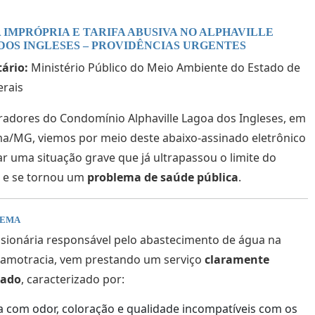
A IMPRÓPRIA E TARIFA ABUSIVA NO ALPHAVILLE
DOS INGLESES – PROVIDÊNCIAS URGENTES
ário:
Ministério Público do Meio Ambiente do Estado de
rais
adores do Condomínio Alphaville Lagoa dos Ingleses, em
a/MG, viemos por meio deste abaixo-assinado eletrônico
r uma situação grave que já ultrapassou o limite do
l e se tornou um
problema de saúde pública
.
LEMA
sionária responsável pelo abastecimento de água na
Samotracia, vem prestando um serviço
claramente
uado
, caracterizado por:
 com odor, coloração e qualidade incompatíveis com os