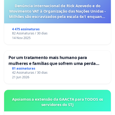
Denúncia internacional de Rick Azevedo e do
Movimento VAT à Organização das Nações Unidas -
Milhões são escravizados pela escala 6x1 enquanto
o lobby empresarial compra a omissão do
Congresso.
4 475 assinaturas
82 Assinaturas / 30 dias
14 Nov 2025
Por um tratamento mais humano para
mulheres e famílias que sofrem uma perda
gestacional nos hospitais portugueses
81 assinaturas
42 Assinaturas / 30 dias
21 Jun 2026
Apoiamos a extensão da GAACTA para TODOS os
servidores do STJ