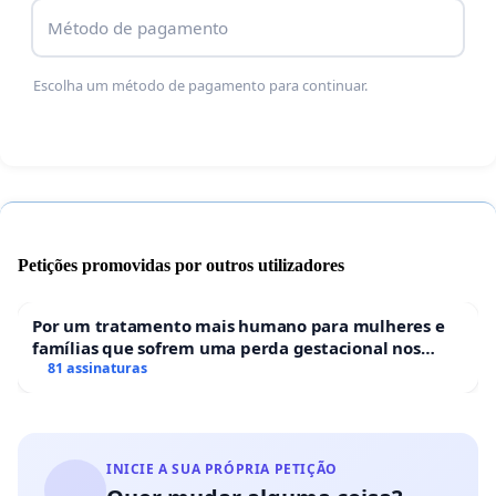
Método de pagamento
Escolha um método de pagamento para continuar.
Petições promovidas por outros utilizadores
Por um tratamento mais humano para mulheres e
famílias que sofrem uma perda gestacional nos
hospitais portugueses
81 assinaturas
INICIE A SUA PRÓPRIA PETIÇÃO