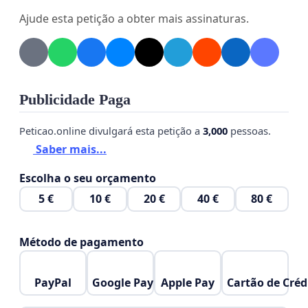
social e cultural da população osasquense, por isso
Ajude esta petição a obter mais assinaturas.
pedimos que assine a petição que será
apresentada junto a denúncia ao Ministério Público
e entregue ao secretário de cultura de Osasco por
meio de ofício!
Publicidade Paga
Peticao.online divulgará esta petição a
3,000
pessoas.
Vamos pressionar o poder público para que
Saber mais...
garanta nosso direito a memória e a cultura.
Escolha o seu orçamento
5 €
10 €
20 €
40 €
80 €
Método de pagamento
PayPal
Google Pay
Apple Pay
Cartão de Créd