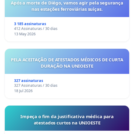
Após a morte de Diégo, vamos agir pela segurança
nas estações ferroviárias suíças.
3 185 assinaturas
412 Assinaturas / 30 dias
13 May 2026
PELA ACEITAÇÃO DE ATESTADOS MÉDICOS DE CURTA
DURAÇÃO NA UNIOESTE
327 assinaturas
327 Assinaturas / 30 dias
18 Jul 2026
Impeça o fim da justificativa médica para
atestados curtos na UNIOESTE