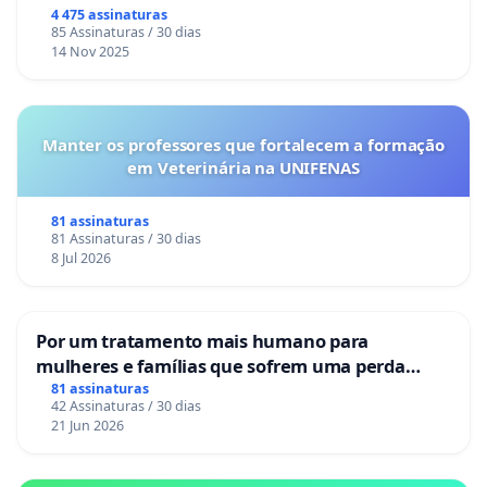
Congresso.
4 475 assinaturas
85 Assinaturas / 30 dias
14 Nov 2025
Manter os professores que fortalecem a formação
em Veterinária na UNIFENAS
81 assinaturas
81 Assinaturas / 30 dias
8 Jul 2026
Por um tratamento mais humano para
mulheres e famílias que sofrem uma perda
gestacional nos hospitais portugueses
81 assinaturas
42 Assinaturas / 30 dias
21 Jun 2026