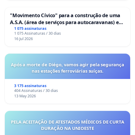
"Movimento Cívico" para a construção de uma
A.S.A. (área de serviços para autocaravanas) em
Coimbra
1 075 assinaturas
1 075 Assinaturas / 30 dias
16 Jul 2026
Após a morte de Diégo, vamos agir pela segurança
nas estações ferroviárias suíças.
3 175 assinaturas
404 Assinaturas / 30 dias
13 May 2026
PELA ACEITAÇÃO DE ATESTADOS MÉDICOS DE CURTA
DURAÇÃO NA UNIOESTE