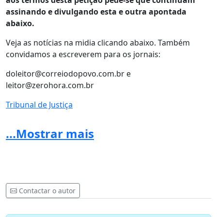
aos termos desta petição pede-se que continuam
assinando e divulgando esta e outra apontada
abaixo.
Veja as notícias na midia clicando abaixo. Também
convidamos a escreverem para os jornais:
doleitor@correiodopovo.com.br
e
leitor@zerohora.com.br
Tribunal de Justiça
Correio do Povo
...Mostrar mais
Jornal do Comércio
Zero Hora
Se colocar notas, pede-se que assine colocando nome e
Contactar o autor
sobrenome.
Há também uma petição em âmbito federal para pedir