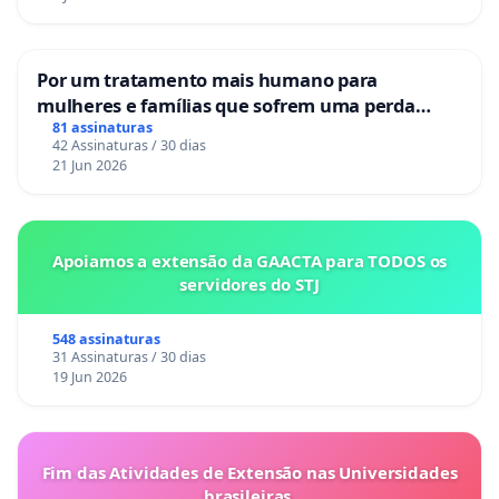
Por um tratamento mais humano para
mulheres e famílias que sofrem uma perda
gestacional nos hospitais portugueses
81 assinaturas
42 Assinaturas / 30 dias
21 Jun 2026
Apoiamos a extensão da GAACTA para TODOS os
servidores do STJ
548 assinaturas
31 Assinaturas / 30 dias
19 Jun 2026
Fim das Atividades de Extensão nas Universidades
brasileiras.