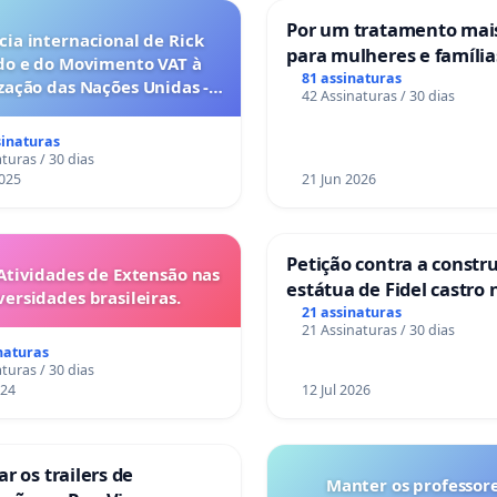
Por um tratamento ma
ia internacional de Rick
para mulheres e família
do e do Movimento VAT à
sofrem uma perda gesta
81 assinaturas
ação das Nações Unidas -
42 Assinaturas / 30 dias
nos hospitais portugue
es são escravizados pela
a 6x1 enquanto o lobby
sinaturas
rial compra a omissão do
turas / 30 dias
Congresso.
025
21 Jun 2026
Petição contra a constr
Atividades de Extensão nas
estátua de Fidel castro 
versidades brasileiras.
mirante do Caju
21 assinaturas
21 Assinaturas / 30 dias
naturas
turas / 30 dias
024
12 Jul 2026
ar os trailers de
Manter os professor