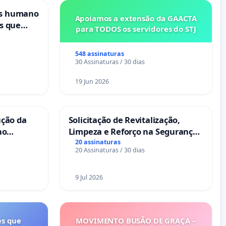
is humano
Apoiamos a extensão da GAACTA
s que
para TODOS os servidores do STJ
cional
ses
548 assinaturas
30 Assinaturas / 30 dias
19 Jun 2026
ução da
Solicitação de Revitalização,
no
Limpeza e Reforço na Segurança
das Praças da Rua Cachoeira das
20 assinaturas
20 Assinaturas / 30 dias
Sete Ilhas
9 Jul 2026
es que
MOVIMENTO BUSÃO DE GRAÇA –