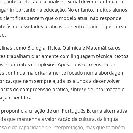
ra, a interpretação e a análise textual devem continuar a
ugar importante na educação. No entanto, muitos alunos
s científicas sentem que o modelo atual não responde
te às necessidades práticas que enfrentam no percurso
co.
plinas como Biologia, Física, Química e Matemática, os
es trabalham diariamente com linguagem técnica, textos
cos e conceitos complexos. Apesar disso, o ensino de
ês continua maioritariamente focado numa abordagem
órica, que nem sempre ajuda os alunos a desenvolver
cias de compreensão prática, síntese de informação e
ção científica.
, proponho a criação de um Português B: uma alternativa
ada que mantenha a valorização da cultura, da língua
esa e da capacidade de interpretação, mas que também