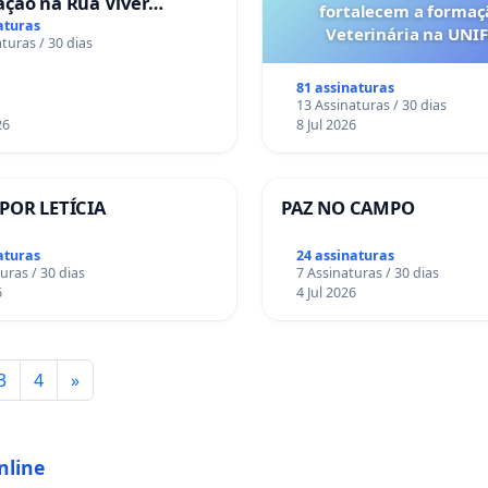
ação na Rua Viver
fortalecem a forma
r
aturas
Veterinária na UNI
turas / 30 dias
81 assinaturas
13 Assinaturas / 30 dias
26
8 Jul 2026
 POR LETÍCIA
PAZ NO CAMPO
aturas
24 assinaturas
uras / 30 dias
7 Assinaturas / 30 dias
6
4 Jul 2026
3
4
»
nline