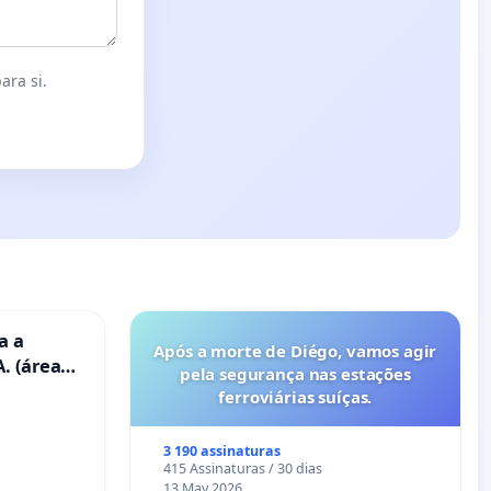
ara si.
a a
Após a morte de Diégo, vamos agir
. (área
pela segurança nas estações
ravanas)
ferroviárias suíças.
3 190 assinaturas
415 Assinaturas / 30 dias
13 May 2026