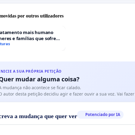
tar o essencial, organizar raciocínios e comunicar ideias
s de forma eficaz.
movidas por outros utilizadores
aíses já adaptam o ensino da língua às diferentes áreas
ialização dos alunos. Portugal também deve evoluir
ratamento mais humano
eres e famílias que sofrem
ntido, criando um sistema mais flexível e ajustado às
 gestacional nos hospitais
aturas
ades reais dos estudantes.
ses
 ao Ministério da Educação para que considere a criação
rtuguês B moderno, equilibrado e preparado para
INICIE A SUA PRÓPRIA PETIÇÃO
 a nossa cultura com as exigências científicas e
Quer mudar alguma coisa?
as do presente e do futuro.
A mudança não acontece se ficar calado.
O autor desta petição decidiu agir e fazer ouvir a sua voz. Vai faz
Potenciado por IA
creva a mudança que quer ver