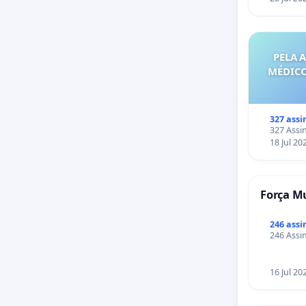
PELA 
MÉDICO
327 assi
327 Assin
18 Jul 20
Força Mu
246 assi
246 Assin
16 Jul 20