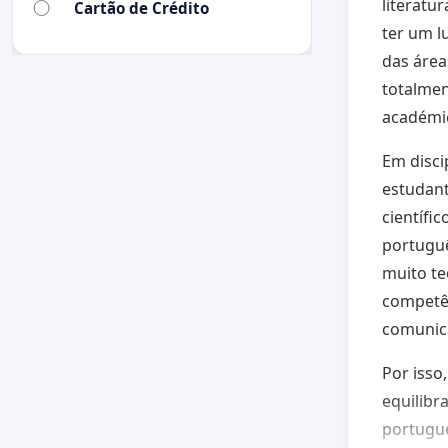
literatu
Cartão de Crédito
ter um l
das área
totalmen
académi
Em disci
estudant
científi
portugu
muito te
competên
comunica
Por isso
equilibr
portugu