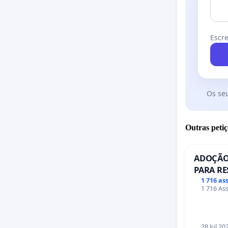
Escre
Os se
Outras petiç
ADOÇÃO
PARA RE
PONTE R
1 716 as
1 716 Ass
28 Jul 20