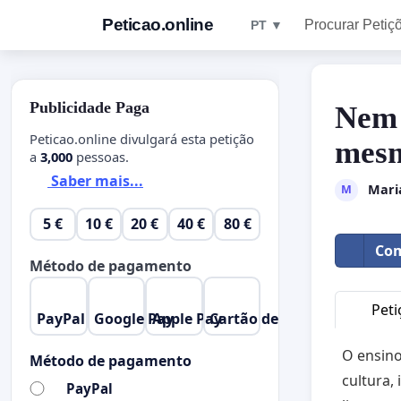
Peticao.online
Procurar Petiç
PT ▼
Publicidade Paga
Nem 
Peticao.online divulgará esta petição
mesm
a
3,000
pessoas.
Saber mais...
Mari
M
5 €
10 €
20 €
40 €
80 €
Com
Método de pagamento
Peti
PayPal
Google Pay
Apple Pay
Cartão de Crédito
O ensino
Método de pagamento
cultura,
PayPal