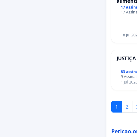
aliment
Salvado
17 assin
17 Assina
18 Jul 20
JUSTIÇA
83 assin
9 Assinat
1 Jul 202
1
2
Peticao.o