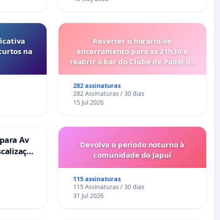
icativa
Reverter o horário de
curtos na
encerramento para as 21h30 e
reabrir o bar do Clube de Padel de
Cabanas de Tavira
282 assinaturas
282 Assinaturas / 30 dias
15 Jul 2026
 para Av
Devolva o período noturno à
scalização
comunidade do Japuí
115 assinaturas
115 Assinaturas / 30 dias
31 Jul 2026