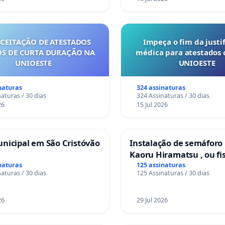
ACEITAÇÃO DE ATESTADOS
Impeça o fim da justif
S DE CURTA DURAÇÃO NA
médica para atestados 
UNIOESTE
UNIOESTE
naturas
324 assinaturas
aturas / 30 dias
324 Assinaturas / 30 dias
26
15 Jul 2026
nicipal em São Cristóvão
Instalação de semáforo
Kaoru Hiramatsu , ou fi
Eletrônica
naturas
125 assinaturas
aturas / 30 dias
125 Assinaturas / 30 dias
26
29 Jul 2026