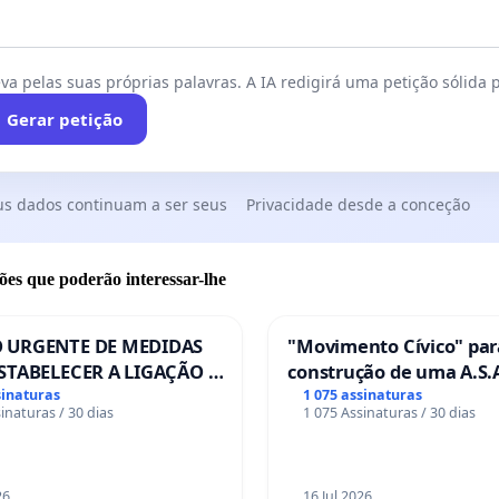
va pelas suas próprias palavras. A IA redigirá uma petição sólida p
Gerar petição
us dados continuam a ser seus
Privacidade desde a conceção
ões que poderão interessar-lhe
 URGENTE DE MEDIDAS
"Movimento Cívico" par
STABELECER A LIGAÇÃO -
construção de uma A.S.A
S-129
de serviços para autoca
sinaturas
1 075 assinaturas
inaturas / 30 dias
1 075 Assinaturas / 30 dias
em Coimbra
26
16 Jul 2026