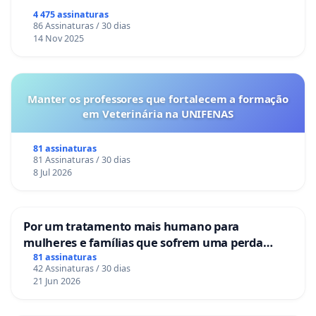
Congresso.
4 475 assinaturas
86 Assinaturas / 30 dias
14 Nov 2025
Manter os professores que fortalecem a formação
em Veterinária na UNIFENAS
81 assinaturas
81 Assinaturas / 30 dias
8 Jul 2026
Por um tratamento mais humano para
mulheres e famílias que sofrem uma perda
gestacional nos hospitais portugueses
81 assinaturas
42 Assinaturas / 30 dias
21 Jun 2026