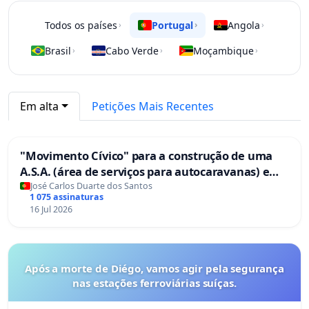
Todos os países
Portugal
Angola
›
›
›
Brasil
Cabo Verde
Moçambique
›
›
›
Em alta
Petições Mais Recentes
"Movimento Cívico" para a construção de uma
A.S.A. (área de serviços para autocaravanas) em
Coimbra
José Carlos Duarte dos Santos
1 075 assinaturas
16 Jul 2026
Após a morte de Diégo, vamos agir pela segurança
nas estações ferroviárias suíças.