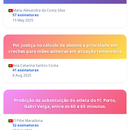
Maria Alexandra da Costa Silva
57 assinaturas
15 May 2025
Por justiça no cálculo de abonos e prioridade em
creches para mães solteiras em situação temporária
Ana Catarina Santos Costa
41 assinaturas
8 Aug 2025
Proibição da substituição do atleta do FC Porto,
Gabri Veiga, entre os 60 e 65 minutos.
El Pibe Maradona
32 assinaturas