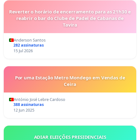
Reverter o horário de encerramento para as 21h30 e
reabrir o bar do Clube de Padel de Cabanas de
Tavira
Anderson Santos
282 assinaturas
15 Jul 2026
Por uma Estação Metro Mondego em Vendas de
Ceira
António José Lebre Cardoso
388 assinaturas
12 Jun 2025
ADIAR ELEIÇÕES PRESIDENCIAIS