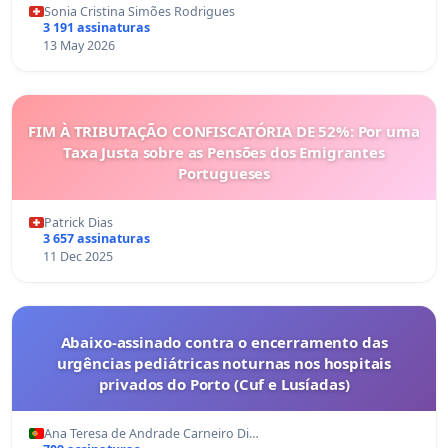
Sonia Cristina Simões Rodrigues
3 191 assinaturas
13 May 2026
FIM À TRIBUTAÇÃO CONFISCATÓRIA DE 52%: Por uma
Taxa Justa sobre as Pensões dos Emigrantes
Portugueses
Patrick Dias
3 657 assinaturas
11 Dec 2025
Abaixo-assinado contra o encerramento das
urgências pediátricas noturnas nos hospitais
privados do Porto (Cuf e Lusíadas)
Ana Teresa de Andrade Carneiro Di…