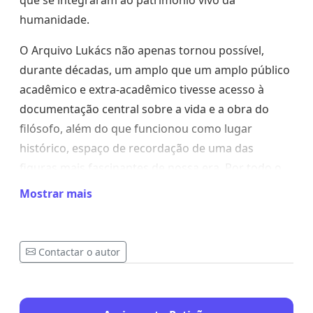
que se integraram ao patrimônio vivo da
humanidade.
O Arquivo Lukács não apenas tornou possível,
durante décadas, um amplo que um amplo público
acadêmico e extra-acadêmico tivesse acesso à
documentação central sobre a vida e a obra do
filósofo, além do que funcionou como lugar
histórico, espaço de recordação de uma das
figuras mais fascinantes de nossa era. Por todo o
dito, queríamos solicitar, às autoridades devidas,
Mostrar mais
que revisem esta medida que foi recebida com
preocupação e tristeza pela comunidade científica
e artística internacional.
Contactar o autor
Confiando em sua compreensão e sensatez, o
saudamos respeitosamente