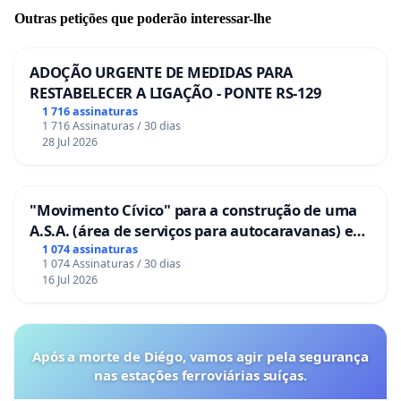
Outras petições que poderão interessar-lhe
ADOÇÃO URGENTE DE MEDIDAS PARA
RESTABELECER A LIGAÇÃO - PONTE RS-129
1 716 assinaturas
1 716 Assinaturas / 30 dias
28 Jul 2026
"Movimento Cívico" para a construção de uma
A.S.A. (área de serviços para autocaravanas) em
Coimbra
1 074 assinaturas
1 074 Assinaturas / 30 dias
16 Jul 2026
PS1: O prédio-sede de 7 andares + terraço é do
Jacques Pilon, projeto de 1955, também com valor
arquitetônico e histórico. Pilon participou de vários
Após a morte de Diégo, vamos agir pela segurança
nas estações ferroviárias suíças.
projetos importantes do centro de São Paulo, como