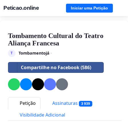
Peticao.online
Iniciar uma Petição
Tombamento Cultural do Teatro
Aliança Francesa
Tombamentojá
·
T
Compartilhe no Facebook (586)
Petição
Assinaturas
3 939
Visibilidade Adicional