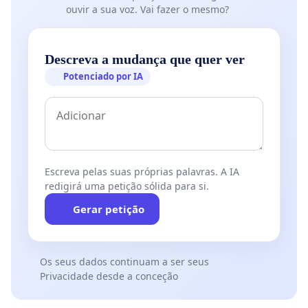
ouvir a sua voz. Vai fazer o mesmo?
Descreva a mudança que quer ver
Potenciado por IA
Com o intuito de tentar preservar esse espaço tão
importante, foi encaminhado aos órgãos
competentes pedidos de tombamento cultural. A
questão agora é que, se dependermos unicamente
Escreva pelas suas próprias palavras. A IA
da celeridade desses órgãos e pode ser tarde
redigirá uma petição sólida para si.
demais.
Gerar petição
Vamos ajudar a fazer com que essa petição recolha
muitas assinaturas e chegue à imprensa e
Os seus dados continuam a ser seus
Ministério Público para que possamos preservar
Privacidade desde a conceção
mais um patrimônio histórico-cultural, polo difusor
das artes e berço de artistas importantes.