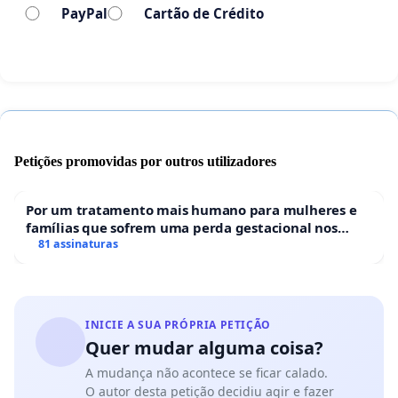
Aliança Francesa estreou em março de 1964, na
PayPal
Cartão de Crédito
mesma semana em que os militares contrários ao
governo destituíram o então presidente do Brasil,
João Goulart. O Teatro Aliança Francesa abriu suas
portas ao público no mesmo momento em que o
país se viu tomado por um regime ditatorial. Foi a
partir desta ação histórica que este espaço teatral
Petições promovidas por outros utilizadores
localizado no coração da cidade de São Paulo
tornou-se um ponto de resistência artística e
Por um tratamento mais humano para mulheres e
intelectual, abraçando o centro de São Paulo nas
famílias que sofrem uma perda gestacional nos
hospitais portugueses
81 assinaturas
suas diversidades e animosidades, tornando-se um
local de resistência cultural e artística em um dos
locais mais simbólicos da capital paulistana.
INICIE A SUA PRÓPRIA PETIÇÃO
Quer mudar alguma coisa?
A mudança não acontece se ficar calado.
O autor desta petição decidiu agir e fazer