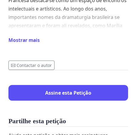
Francesa destaca-se como um espaço de encontros
intelectuais e artísticos. Ao longo dos anos,
importantes nomes da dramaturgia brasileira se
apresentaram e foram ali revelados, como Marília
Pêra, Gianfrancesco Guarnieri e Antônio Fagundes
Mostrar mais
Além disso, o espaço já acolheu textos de grandes
escritores franceses, de Molière a Eugene Ionesco,
e possibilitou residências artísticas, como a do
Contactar o autor
grupo TAPA que durou mais de uma década.
Assine esta Petição
Partilhe esta petição