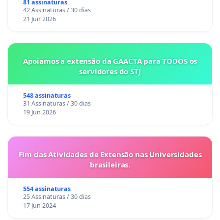
gestacional nos hospitais portugueses
81 assinaturas
42 Assinaturas / 30 dias
21 Jun 2026
Apoiamos a extensão da GAACTA para TODOS os
servidores do STJ
548 assinaturas
31 Assinaturas / 30 dias
19 Jun 2026
Fim das Atividades de Extensão nas Universidades
brasileiras.
554 assinaturas
25 Assinaturas / 30 dias
17 Jun 2024