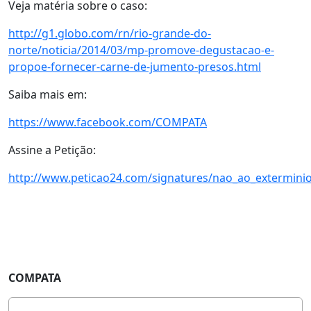
Veja matéria sobre o caso:
http://g1.globo.com/rn/rio-grande-do-
norte/noticia/2014/03/mp-promove-degustacao-e-
propoe-fornecer-carne-de-jumento-presos.html
Saiba mais em:
https://www.facebook.com/COMPATA
Assine a Petição:
http://www.peticao24.com/signatures/nao_ao_extermini
COMPATA