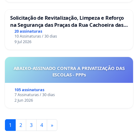
Solicitação de Revitalização, Limpeza e Reforço
na Segurança das Praças da Rua Cachoeira das
Sete Ilhas
20 assinaturas
10 Assinaturas / 30 dias
9 Jul 2026
ABAIXO-ASSINADO CONTRA A PRIVATIZAÇÃO DAS
ESCOLAS - PPPs
105 assinaturas
7 Assinaturas / 30 dias
2 Jun 2026
1
2
3
4
»