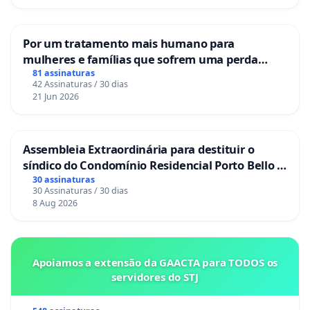
Por um tratamento mais humano para
mulheres e famílias que sofrem uma perda
gestacional nos hospitais portugueses
81 assinaturas
42 Assinaturas / 30 dias
21 Jun 2026
Assembleia Extraordinária para destituir o
síndico do Condomínio Residencial Porto Bello -
La Casa
30 assinaturas
30 Assinaturas / 30 dias
8 Aug 2026
Apoiamos a extensão da GAACTA para TODOS os
servidores do STJ