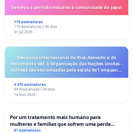
Devolva o período noturno à comunidade do Japuí
115 assinaturas
115 Assinaturas / 30 dias
31 Jul 2026
Denúncia internacional de Rick Azevedo e do
Movimento VAT à Organização das Nações Unidas -
Milhões são escravizados pela escala 6x1 enquanto
o lobby empresarial compra a omissão do
Congresso.
4 475 assinaturas
84 Assinaturas / 30 dias
14 Nov 2025
Por um tratamento mais humano para
mulheres e famílias que sofrem uma perda
gestacional nos hospitais portugueses
81 assinaturas