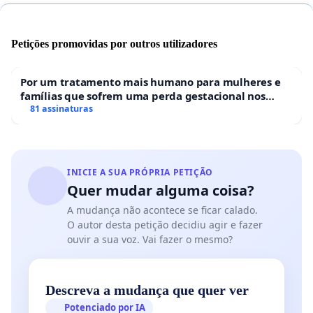
2012;
b) Seja recebida, pela Direção do Colégio, uma
Petições promovidas por outros utilizadores
comissão representativa dos pais signatários, para
tratar da matéria em referência, no intuito de se chegar,
por acordo, a valores compatíveis com os termos
Por um tratamento mais humano para mulheres e
legais, para as mensalidades escolares dessa
famílias que sofrem uma perda gestacional nos
hospitais portugueses
81 assinaturas
instituição.
Atenciosamente,
INICIE A SUA PRÓPRIA PETIÇÃO
Quer mudar alguma coisa?
A mudança não acontece se ficar calado.
O autor desta petição decidiu agir e fazer
ouvir a sua voz. Vai fazer o mesmo?
Descreva a mudança que quer ver
Potenciado por IA