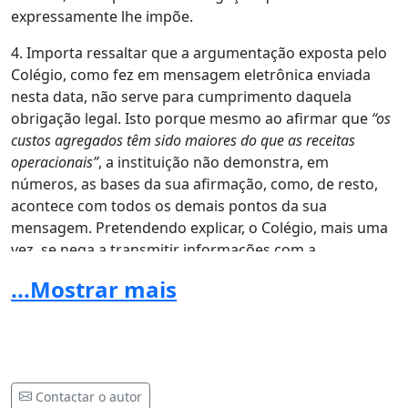
expressamente lhe impõe.
4. Importa ressaltar que a argumentação exposta pelo
Colégio, como fez em mensagem eletrônica enviada
nesta data, não serve para cumprimento daquela
obrigação legal. Isto porque mesmo ao afirmar que
“os
custos agregados têm sido maiores do que as receitas
operacionais”
, a instituição não demonstra, em
números, as bases da sua afirmação, como, de resto,
acontece com todos os demais pontos da sua
mensagem. Pretendendo explicar, o Colégio, mais uma
vez, se nega a transmitir informações com a
objetividade e transparência expressamente exigidas
...Mostrar mais
por lei para o caso presente.
5. Soma-se às irregularidades mencionadas o fato de
que os valores que o Colégio pretende,
injustificadamente, cobrar pelas mensalidades tornará
inviável para grande parte das famílias a manutenção
Contactar o autor