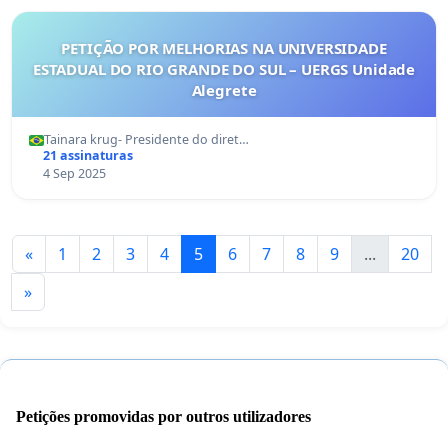
PETIÇÃO POR MELHORIAS NA UNIVERSIDADE
ESTADUAL DO RIO GRANDE DO SUL – UERGS Unidade
Alegrete
Tainara krug- Presidente do diret…
21 assinaturas
4 Sep 2025
«
1
2
3
4
5
6
7
8
9
...
20
»
Petições promovidas por outros utilizadores