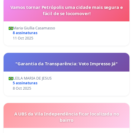
Vamos tornar Petrópolis uma cidade mais segura e
fácil de se locomover!
Maria Giullia Casamasso
8 assinaturas
11 Oct 2025
"Garantia da Transparência: Voto Impresso Já"
LEILA MARIA DE JESUS
5 assinaturas
8 Oct 2025
A UBS da Vila Independência ficar localizada no
bairro