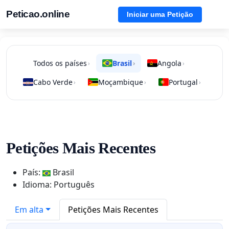
Peticao.online
Iniciar uma Petição
Todos os países
Brasil
Angola
›
›
›
Cabo Verde
Moçambique
Portugal
›
›
›
Petições Mais Recentes
País:
Brasil
Idioma: Português
Em alta
Petições Mais Recentes