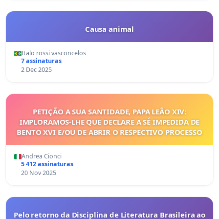
Causa animal
Italo rossi vasconcelos
7 assinaturas
2 Dec 2025
PETIÇÃO A SUA SANTIDADE, PAPA LEÃO XIV:
IMPLORAMOS-LHE QUE DECLARE A SÉ IMPEDIDA DE
BENTO XVI E/OU DE ABRIR O RESPECTIVO PROCESSO
Andrea Cionci
5 412 assinaturas
20 Nov 2025
Pelo retorno da Disciplina de Literatura Brasileira ao