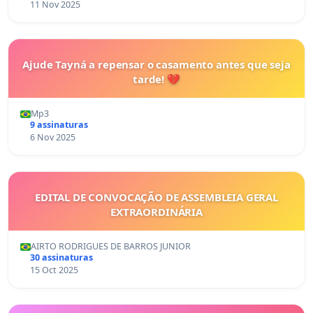
11 Nov 2025
Ajude Tayná a repensar o casamento antes que seja
tarde! 💔
Mp3
9 assinaturas
6 Nov 2025
EDITAL DE CONVOCAÇÃO DE ASSEMBLEIA GERAL
EXTRAORDINÁRIA
AIRTO RODRIGUES DE BARROS JUNIOR
30 assinaturas
15 Oct 2025