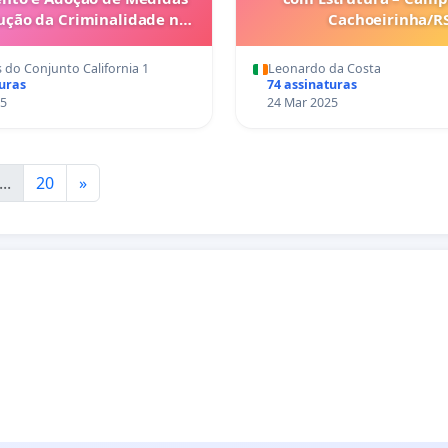
ução da Criminalidade no
Cachoeirinha/R
alifórnia I, Belo Horizonte
- MG
do Conjunto California 1
Leonardo da Costa
turas
74 assinaturas
25
24 Mar 2025
...
20
»