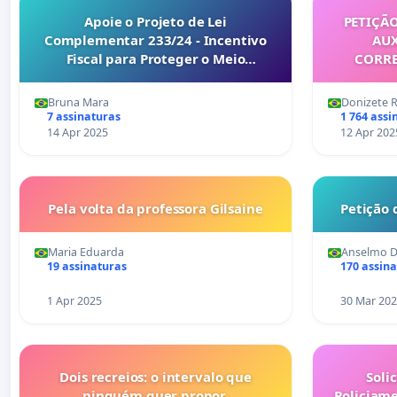
Apoie o Projeto de Lei
PETIÇÃ
Complementar 233/24 - Incentivo
AUX
Fiscal para Proteger o Meio
CORRE
Ambiente!
SALÁRIO P
MUNIC
Bruna Mara
Donizete 
7 assinaturas
1 764 assi
14 Apr 2025
12 Apr 202
Pela volta da professora Gilsaine
Petição 
Maria Eduarda
Anselmo D
19 assinaturas
170 assin
1 Apr 2025
30 Mar 20
Dois recreios: o intervalo que
Soli
ninguém quer propor.
Policiam