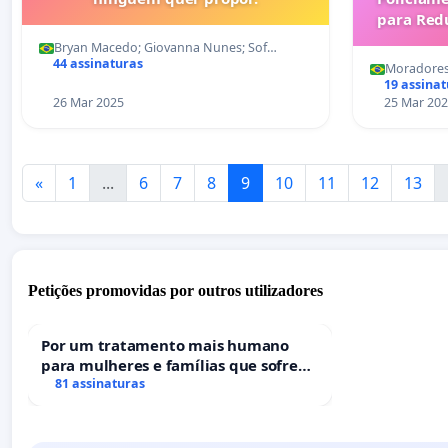
para Red
Conjunto C
Bryan Macedo; Giovanna Nunes; Sof…
44 assinaturas
Moradores 
19 assina
26 Mar 2025
25 Mar 20
«
1
...
6
7
8
9
10
11
12
13
Petições promovidas por outros utilizadores
Por um tratamento mais humano
para mulheres e famílias que sofrem
uma perda gestacional nos hospitais
81 assinaturas
portugueses