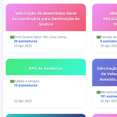
Solicitação de Assembleia Geral
ABA
Extraordinária para Destituição do
REGUL
Síndico
I
Erick Duarte Apto 104, Licia Camp…
Pamela So
20 assinaturas
5 assinatu
25 Apr 2025
25 Apr 202
RPG do Genkoryu
Solicitaçã
de Velo
Avenida A
Kalebe e amigos
13 assinaturas
Moradores
191 assin
22 Apr 2025
22 Apr 202