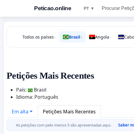
Peticao.online
Procurar Petiç
PT ▼
Todos os países
Brasil
Angola
Cabo
›
›
›
Petições Mais Recentes
País:
Brasil
Idioma: Português
Em alta
Petições Mais Recentes
As petições com pelo menos 5 são apresentadas aqui.
Saber ma