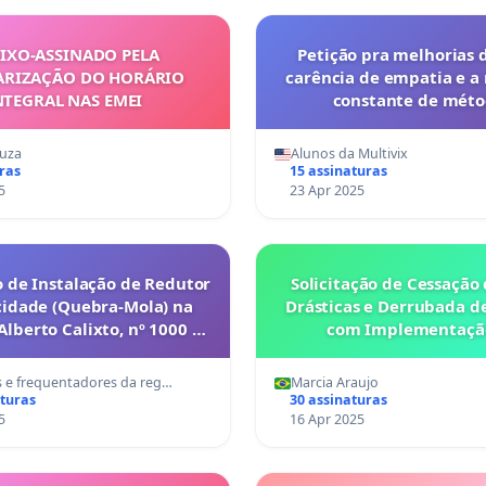
IXO-ASSINADO PELA
Petição pra melhorias 
ARIZAÇÃO DO HORÁRIO
carência de empatia e 
NTEGRAL NAS EMEI
constante de méto
uza
Alunos da Multivix
ras
15 assinaturas
5
23 Apr 2025
o de Instalação de Redutor
Solicitação de Cessação
cidade (Quebra-Mola) na
Drásticas e Derrubada de
lberto Calixto, nº 1000 –
com Implementaçã
Santa Luzia/MG
Reflorestamento Urb
Espécies Nativas da Mata 
 e frequentadores da reg…
Marcia Araujo
aturas
30 assinaturas
5
16 Apr 2025