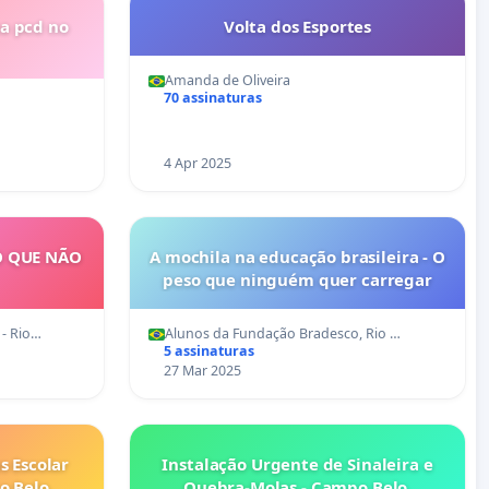
ea pcd no
Volta dos Esportes
Amanda de Oliveira
70 assinaturas
4 Apr 2025
O QUE NÃO
A mochila na educação brasileira - O
peso que ninguém quer carregar
- Rio…
Alunos da Fundação Bradesco, Rio …
5 assinaturas
27 Mar 2025
s Escolar
Instalação Urgente de Sinaleira e
o Belo,
Quebra-Molas - Campo Belo,