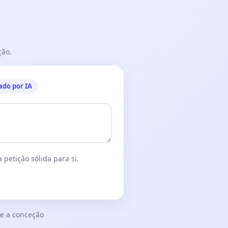
ção.
ado por IA
 petição sólida para si.
e a conceção