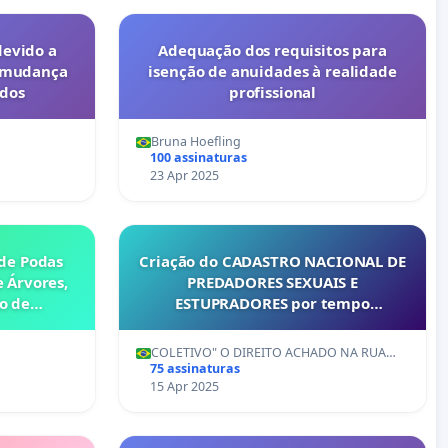
devido a
Adequação dos requisitos para
a mudança
isenção de anuidades à realidade
dos
profissional
Bruna Hoefling
100 assinaturas
23 Apr 2025
 de Podas
Criação do CADASTRO NACIONAL DE
 Árvores,
PREDADORES SEXUAIS E
o de
ESTUPRADORES por tempo
ano com
indeterminado
Atlântica.
COLETIVO" O DIREITO ACHADO NA RUA…
75 assinaturas
15 Apr 2025