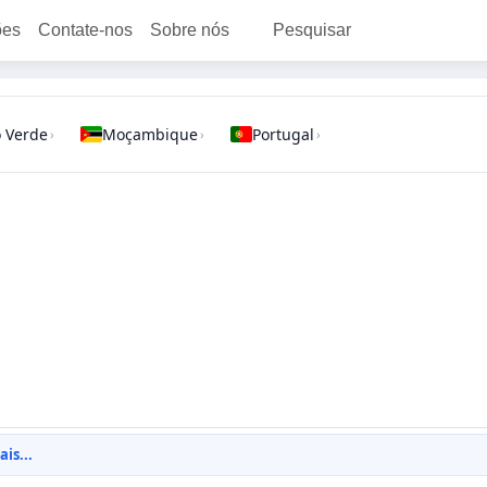
ões
Contate-nos
Sobre nós
Pesquisar
 Verde
Moçambique
Portugal
›
›
›
is...