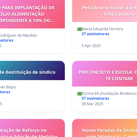
O PARA IMPLANTAÇÃO DE
Petição pra mudar a ár
ÍLIO ALIMENTAÇÃO
Villa Country.
SPONDENTE A 10% DO
ARA PROFESSORES DA REDE
Maria Eduarda Ferreira
IPAL DE PETROLINA-PE
27 assinaturas
Rodrigues de Macêdo
naturas
5
5 Apr 2025
de destituição de síndico
PRECONCEITO E ESCOLA: 
TE CONTAM!
ias Bispo
aturas
Turma 8A (Fundação Bradesco 
57 assinaturas
25
28 Mar 2025
citação de Reforço no
Novas Paradas de Ônibu
ento e Adoção de Medidas
com Estrutura – Camp