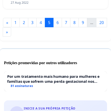
27 Aug 2022
«
1
2
3
4
5
6
7
8
9
...
20
»
Petições promovidas por outros utilizadores
Por um tratamento mais humano para mulheres e
famílias que sofrem uma perda gestacional nos
hospitais portugueses
81 assinaturas
INICIE A SUA PRÓPRIA PETIÇÃO