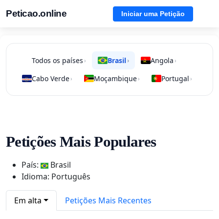
Peticao.online
Iniciar uma Petição
Todos os países
Brasil
Angola
›
›
›
Cabo Verde
Moçambique
Portugal
›
›
›
Petições Mais Populares
País:
Brasil
Idioma: Português
Em alta
Petições Mais Recentes