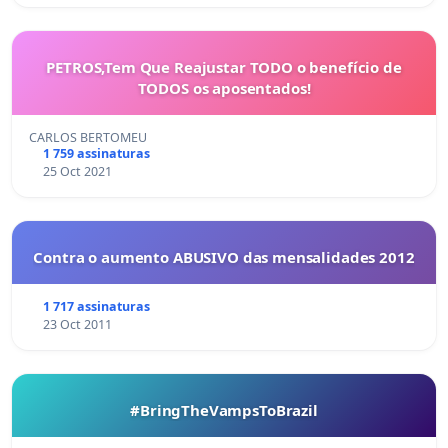
PETROS,Tem Que Reajustar TODO o benefício de
TODOS os aposentados!
CARLOS BERTOMEU
1 759 assinaturas
25 Oct 2021
Contra o aumento ABUSIVO das mensalidades 2012
1 717 assinaturas
23 Oct 2011
#BringTheVampsToBrazil