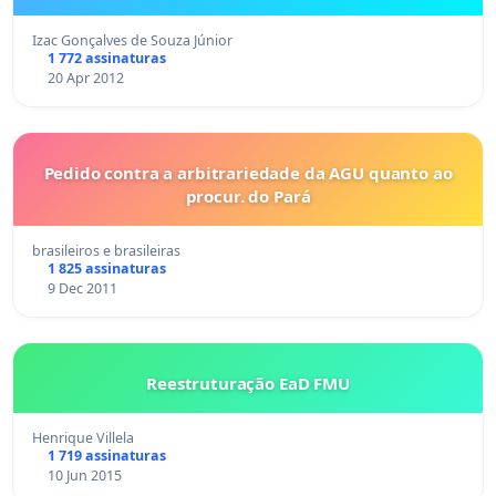
Izac Gonçalves de Souza Júnior
1 772 assinaturas
20 Apr 2012
Pedido contra a arbitrariedade da AGU quanto ao
procur. do Pará
brasileiros e brasileiras
1 825 assinaturas
9 Dec 2011
Reestruturação EaD FMU
Henrique Villela
1 719 assinaturas
10 Jun 2015