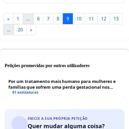
«
1
...
6
7
8
9
10
11
12
13
...
20
»
Petições promovidas por outros utilizadores
Por um tratamento mais humano para mulheres e
famílias que sofrem uma perda gestacional nos
hospitais portugueses
81 assinaturas
INICIE A SUA PRÓPRIA PETIÇÃO
Quer mudar alguma coisa?