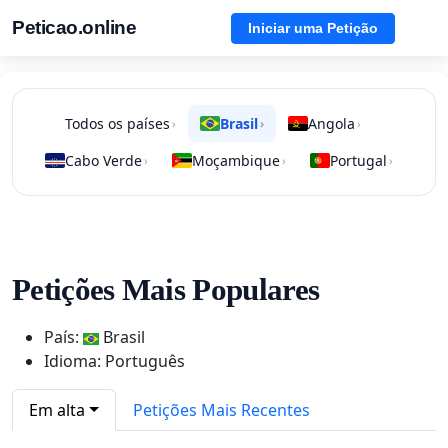
Peticao.online
Iniciar uma Petição
Todos os países
Brasil
Angola
›
›
›
Cabo Verde
Moçambique
Portugal
›
›
›
Petições Mais Populares
País:
Brasil
Idioma: Português
Em alta
Petições Mais Recentes