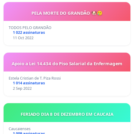
PELA MORTE DO GRANDÃO 🐶🥲
TODOS PELO GRANDÃO
1 022 assinaturas
11 Oct 2022
Apoio a Lei 14.434 do Piso Salarial da Enfermagem
Estela Cristian de T. Piza Rossi
1 014 assinaturas
2 Sep 2022
FERIADO DIA 8 DE DEZEMBRO EM CAUCAIA
Caucaienses
1 009 assinaturas