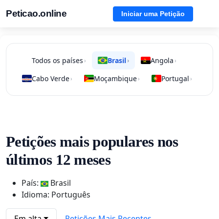
Peticao.online
Iniciar uma Petição
Todos os países
Brasil
Angola
›
›
›
Cabo Verde
Moçambique
Portugal
›
›
›
Petições mais populares nos
últimos 12 meses
País:
Brasil
Idioma: Português
Em alta
Petições Mais Recentes