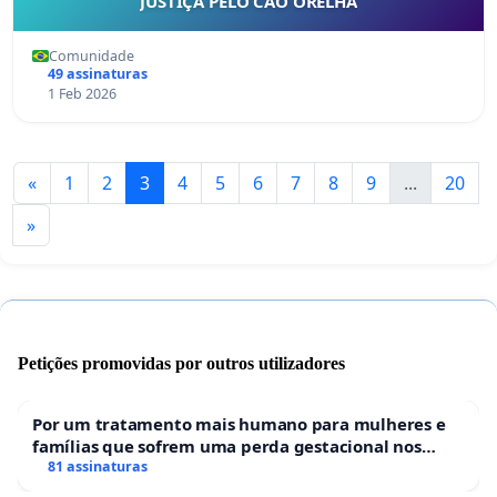
JUSTIÇA PELO CÃO ORELHA
Comunidade
49 assinaturas
1 Feb 2026
«
1
2
3
4
5
6
7
8
9
...
20
»
Petições promovidas por outros utilizadores
Por um tratamento mais humano para mulheres e
famílias que sofrem uma perda gestacional nos
hospitais portugueses
81 assinaturas