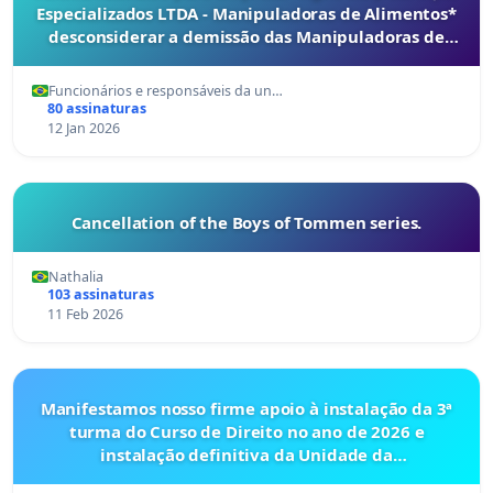
Especializados LTDA - Manipuladoras de Alimentos*
desconsiderar a demissão das Manipuladoras de
Alimentos da 10.19.632 - Creche Municipal Miriam
Pires
Funcionários e responsáveis da un…
80 assinaturas
12 Jan 2026
Cancellation of the Boys of Tommen series.
Nathalia
103 assinaturas
11 Feb 2026
Manifestamos nosso firme apoio à instalação da 3ª
turma do Curso de Direito no ano de 2026 e
instalação definitiva da Unidade da
UEMS(Universidade Estadual de Mato Grosso do Sul),