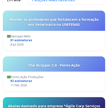
Manter os professores que fortalecem a formação
em Veterinária na UNIFENAS
Georgea Melo
81 assinaturas
8 Jul 2026
The Stripper 2.0 - Ponto Ação
Ponto Ação Produções
92 assinaturas
11 Feb 2026
Abaixo Assinado para empresa *Ágile Corp Serviços