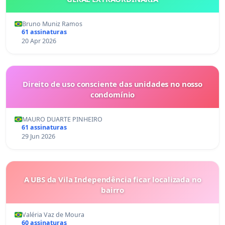
Bruno Muniz Ramos
61 assinaturas
20 Apr 2026
Direito de uso consciente das unidades no nosso
condomínio
MAURO DUARTE PINHEIRO
61 assinaturas
29 Jun 2026
A UBS da Vila Independência ficar localizada no
bairro
Valéria Vaz de Moura
60 assinaturas