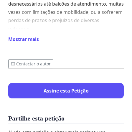
desnecessários até balcões de atendimento, muitas
vezes com limitações de mobilidade, ou a sofrerem
perdas de prazos e prejuízos de diversas
naturezas.
Mostrar mais
O problema, agravado pela aparente falta de
diligência da administração dos Correios(CTT) em
apurar e mitigar as causas das falhas reportadas,
Contactar o autor
tem gerado crescente insatisfação na sociedade
portuguesa.
Diante deste cenário, sinto-me compelido a tomar
Assine esta Petição
uma iniciativa coletiva, com o intuito de dar voz a
esta reclamação legítima, buscando soluções
concretas junto às autoridades
Partilhe esta petição
responsáveis.Proponho, portanto, a criação de
uma Petição Pública Online, visando:Recolher o