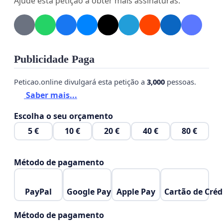
Ajude esta petição a obter mais assinaturas.
maior número possível de assinaturas, com a
participação dos cidadãos lesados;
Apresentar formalmente a petição às autoridades
competentes, exigindo a apuração das causas dos
Publicidade Paga
problemas e a implementação de medidas
Peticao.online divulgará esta petição a
3,000
pessoas.
corretivas eficazes;
Saber mais...
Promover um diálogo direto com os responsáveis
Escolha o seu orçamento
pelos serviços postais, visando maior
5 €
10 €
20 €
40 €
80 €
responsabilidade e comprometimento na
prestação de serviços públicos de qualidade.
Método de pagamento
Atenciosamente,
PayPal
Google Pay
Apple Pay
Cartão de Créd
Método de pagamento