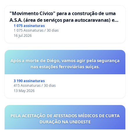
"Movimento Cívico" para a construção de uma
A.S.A. (área de serviços para autocaravanas) em
Coimbra
1 075 assinaturas
1 075 Assinaturas / 30 dias
16 Jul 2026
Após a morte de Diégo, vamos agir pela segurança
nas estações ferroviárias suíças.
3 190 assinaturas
415 Assinaturas / 30 dias
13 May 2026
PELA ACEITAÇÃO DE ATESTADOS MÉDICOS DE CURTA
DURAÇÃO NA UNIOESTE