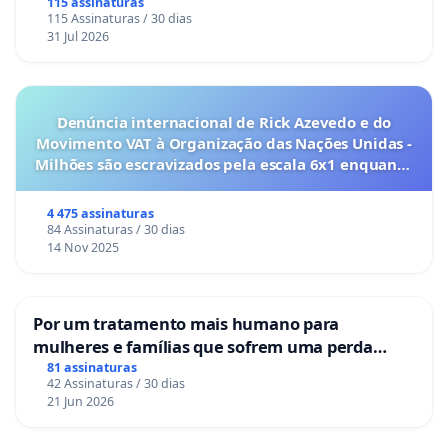
115 assinaturas
115 Assinaturas / 30 dias
31 Jul 2026
Denúncia internacional de Rick Azevedo e do
Movimento VAT à Organização das Nações Unidas -
Milhões são escravizados pela escala 6x1 enquanto
o lobby empresarial compra a omissão do
Congresso.
4 475 assinaturas
84 Assinaturas / 30 dias
14 Nov 2025
Por um tratamento mais humano para
mulheres e famílias que sofrem uma perda
gestacional nos hospitais portugueses
81 assinaturas
42 Assinaturas / 30 dias
21 Jun 2026