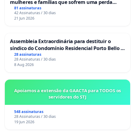
mulheres e famílias que sofrem uma perda
gestacional nos hospitais portugueses
81 assinaturas
42 Assinaturas / 30 dias
21 Jun 2026
Assembleia Extraordinária para destituir o
síndico do Condomínio Residencial Porto Bello -
La Casa
28 assinaturas
28 Assinaturas / 30 dias
8 Aug 2026
Apoiamos a extensão da GAACTA para TODOS os
servidores do STJ
548 assinaturas
28 Assinaturas / 30 dias
19 Jun 2026