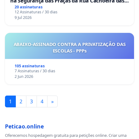
na Segurança das Praças da Rua Cachoeira das
Sete Ilhas
20 assinaturas
12 Assinaturas / 30 dias
9 Jul 2026
ABAIXO-ASSINADO CONTRA A PRIVATIZAÇÃO DAS
ESCOLAS - PPPs
105 assinaturas
7 Assinaturas / 30 dias
2 Jun 2026
1
2
3
4
»
Peticao.online
Oferecemos hospedagem gratuita para petições online. Criar uma