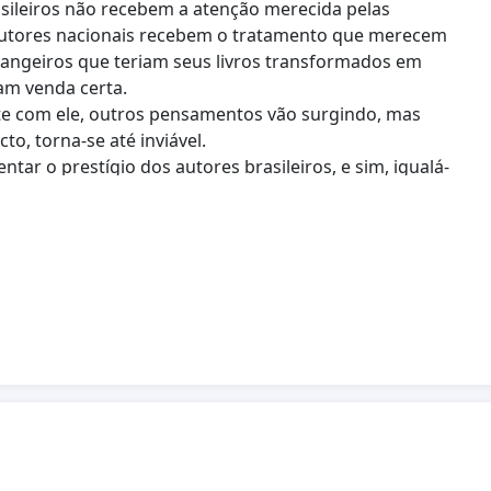
rasileiros não recebem a atenção merecida pelas
autores nacionais recebem o tratamento que merecem
trangeiros que teriam seus livros transformados em
iam venda certa.
e com ele, outros pensamentos vão surgindo, mas
o, torna-se até inviável.
ar o prestígio dos autores brasileiros, e sim, igualá-
ons quanto os lá de fora. E, lógico, também espero estar