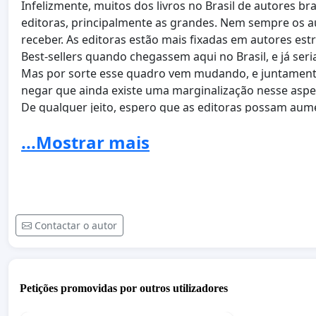
Infelizmente, muitos dos livros no Brasil de autores b
editoras, principalmente as grandes. Nem sempre os 
receber. As editoras estão mais fixadas em autores es
Best-sellers quando chegassem aqui no Brasil, e já ser
Mas por sorte esse quadro vem mudando, e juntament
negar que ainda existe uma marginalização nesse aspect
De qualquer jeito, espero que as editoras possam aument
los aos estrangeiros, afinal aqui existem autores tão b
...Mostrar mais
entre estes.
* ~ O Livro ~ *
Contactar o autor
Título:
O Reino de Mira
Autor:
M. R. Lins
Editora:
[Em Avaliação]
Petições promovidas por outros utilizadores