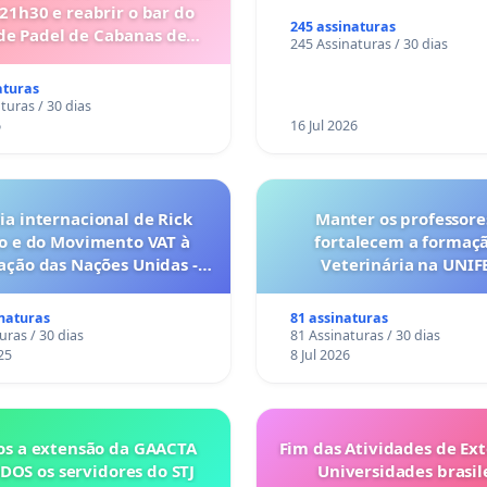
 21h30 e reabrir o bar do
245 assinaturas
de Padel de Cabanas de
245 Assinaturas / 30 dias
Tavira
aturas
turas / 30 dias
6
16 Jul 2026
a internacional de Rick
Manter os professore
o e do Movimento VAT à
fortalecem a formaç
ação das Nações Unidas -
Veterinária na UNI
o escravizados pela escala
anto o lobby empresarial
inaturas
81 assinaturas
a omissão do Congresso.
uras / 30 dias
81 Assinaturas / 30 dias
25
8 Jul 2026
s a extensão da GAACTA
Fim das Atividades de Ex
DOS os servidores do STJ
Universidades brasile