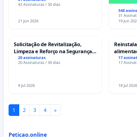
sofrem uma perda gestacional
42 Assinaturas / 30 dias
nos hospitais portugueses
548 assin
31 Assinat
21 Jun 2026
19 Jun 202
Solicitação de Revitalização,
Reinstalar
Limpeza e Reforço na Segurança
alimenta
das Praças da Rua Cachoeira das
Salvador
20 assinaturas
17 assina
20 Assinaturas / 30 dias
17 Assinat
Sete Ilhas
9 Jul 2026
18 Jul 202
1
2
3
4
»
Peticao.online