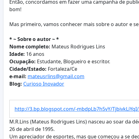
Então, concordamos em fazer uma campanha de publicaç
bom!
Mas primeiro, vamos conhecer mais sobre o autor e seu
* ~ Sobre o autor ~ *
Nome completo:
Mateus Rodrigues Lins
Idade:
16 anos
Ocupação:
Estudante, Blogueiro e escritor.
Cidade/Estado:
Fortaleza/Ce
e-mail:
mateusrlins@gmail.com
Blog:
Curioso Inovador
http://3.bp.blogspot.com/-mbdpLb7h5vY/TjbivkLiYq
M.R.Lins (Mateus Rodrigues Lins) nasceu ao soar da d
26 de abril de 1995.
Um apreciador de esportes, mas que começou a se dedic