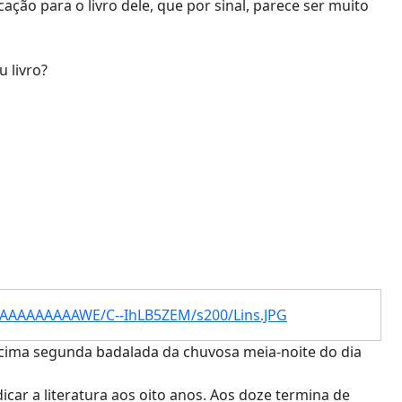
ão para o livro dele, que por sinal, parece ser muito
 livro?
I/AAAAAAAAAWE/C--IhLB5ZEM/s200/Lins.JPG
écima segunda badalada da chuvosa meia-noite do dia
ar a literatura aos oito anos. Aos doze termina de