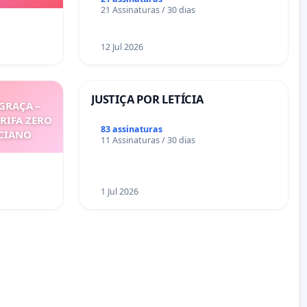
mirante do Caju
21 Assinaturas / 30 dias
12 Jul 2026
JUSTIÇA POR LETÍCIA
GRAÇA –
ARIFA ZERO
83 assinaturas
ICIANO
11 Assinaturas / 30 dias
1 Jul 2026