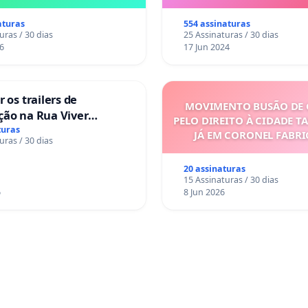
aturas
554 assinaturas
uras / 30 dias
25 Assinaturas / 30 dias
6
17 Jun 2024
 os trailers de
MOVIMENTO BUSÃO DE 
ção na Rua Viver
PELO DIREITO À CIDADE T
turas
JÁ EM CORONEL FABR
uras / 30 dias
20 assinaturas
15 Assinaturas / 30 dias
6
8 Jun 2026