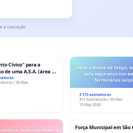
e a conceção
to Cívico" para a
Após a morte de Diégo, v
o de uma A.S.A. (área de
pela segurança nas es
 para autocaravanas) em
inaturas
ferroviárias suíça
naturas / 30 dias
3 172 assinaturas
411 Assinaturas / 30 dias
6
13 May 2026
Força Municipal em São 
o horário de encerramento