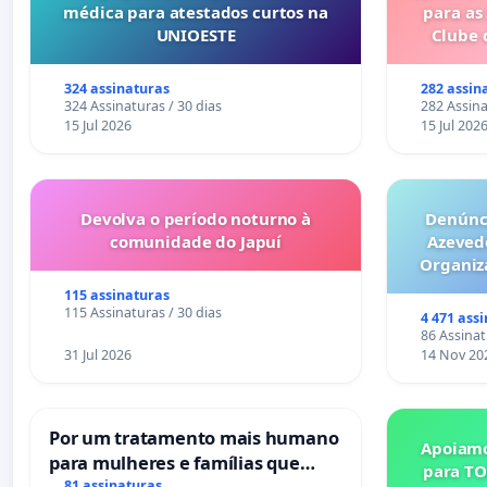
médica para atestados curtos na
para as
UNIOESTE
Clube 
324 assinaturas
282 assin
324 Assinaturas / 30 dias
282 Assina
15 Jul 2026
15 Jul 202
Devolva o período noturno à
Denúnci
comunidade do Japuí
Azeved
Organiz
Milhões sã
115 assinaturas
6x1 enqu
115 Assinaturas / 30 dias
4 471 ass
compra 
86 Assinat
31 Jul 2026
14 Nov 20
Por um tratamento mais humano
Apoiamo
para mulheres e famílias que
para TO
81 assinaturas