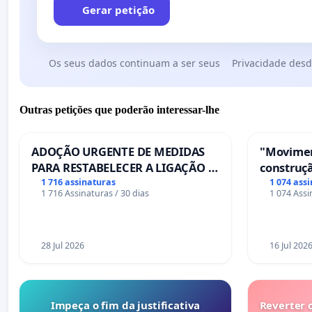
Gerar petição
Os seus dados continuam a ser seus
Privacidade desd
Outras petições que poderão interessar-lhe
ADOÇÃO URGENTE DE MEDIDAS
"Movimen
PARA RESTABELECER A LIGAÇÃO -
construçã
PONTE RS-129
serviços
1 716 assinaturas
1 074 ass
1 716 Assinaturas / 30 dias
1 074 Assi
Coimbra
28 Jul 2026
16 Jul 202
Impeça o fim da justificativa
Reverter 