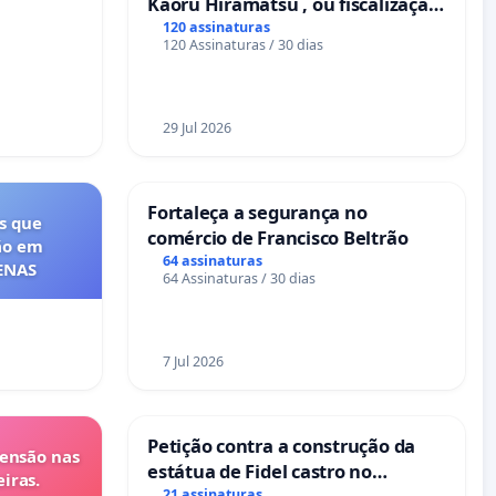
Kaoru Hiramatsu , ou fiscalização
Eletrônica
120 assinaturas
120 Assinaturas / 30 dias
29 Jul 2026
Fortaleça a segurança no
s que
comércio de Francisco Beltrão
ão em
64 assinaturas
FENAS
64 Assinaturas / 30 dias
7 Jul 2026
Petição contra a construção da
tensão nas
estátua de Fidel castro no
iras.
21 assinaturas