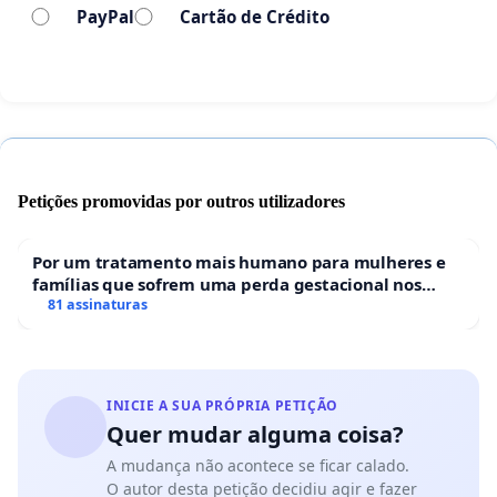
PayPal
Cartão de Crédito
Aguardamos um posicionamento oficial e o
cronograma de pagamento desses valores que já
pertencem, por direito, aos nossos educadores.
Pela valorização da educação pública. Assine e
compartilhe!
Petições promovidas por outros utilizadores
Por um tratamento mais humano para mulheres e
famílias que sofrem uma perda gestacional nos
hospitais portugueses
81 assinaturas
INICIE A SUA PRÓPRIA PETIÇÃO
Quer mudar alguma coisa?
A mudança não acontece se ficar calado.
O autor desta petição decidiu agir e fazer