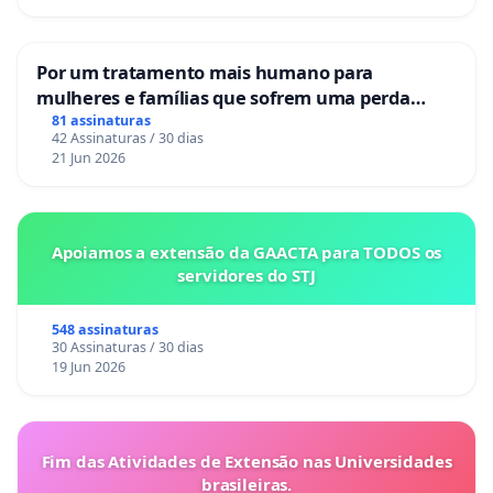
Por um tratamento mais humano para
mulheres e famílias que sofrem uma perda
gestacional nos hospitais portugueses
81 assinaturas
42 Assinaturas / 30 dias
21 Jun 2026
Apoiamos a extensão da GAACTA para TODOS os
servidores do STJ
548 assinaturas
30 Assinaturas / 30 dias
19 Jun 2026
Fim das Atividades de Extensão nas Universidades
brasileiras.