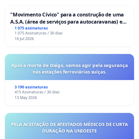
"Movimento Cívico" para a construção de uma
A.S.A. (área de serviços para autocaravanas) em
Coimbra
1 075 assinaturas
1 075 Assinaturas / 30 dias
16 Jul 2026
Após a morte de Diégo, vamos agir pela segurança
nas estações ferroviárias suíças.
3 190 assinaturas
415 Assinaturas / 30 dias
13 May 2026
PELA ACEITAÇÃO DE ATESTADOS MÉDICOS DE CURTA
DURAÇÃO NA UNIOESTE