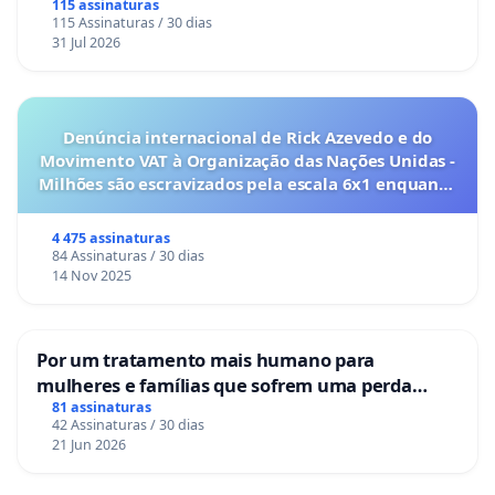
115 assinaturas
115 Assinaturas / 30 dias
31 Jul 2026
Denúncia internacional de Rick Azevedo e do
Movimento VAT à Organização das Nações Unidas -
Milhões são escravizados pela escala 6x1 enquanto
o lobby empresarial compra a omissão do
Congresso.
4 475 assinaturas
84 Assinaturas / 30 dias
14 Nov 2025
Por um tratamento mais humano para
mulheres e famílias que sofrem uma perda
gestacional nos hospitais portugueses
81 assinaturas
42 Assinaturas / 30 dias
21 Jun 2026