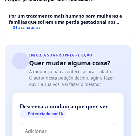
Por isso, nós, alunos da Escola de Medicina da PUCRS,
ex-alunos e comunidade, assinamos abaixo contra essa
Por um tratamento mais humano para mulheres e
decisão.
famílias que sofrem uma perda gestacional nos
Contamos com o apoio de todos para reverter essa
hospitais portugueses
81 assinaturas
decisão, assinem a petição, divulguem e compareçam à
Manifestação Pública que será realizada na Redenção
(Porto Alegre-RS) dia 08/03/2020 às 10h.
INICIE A SUA PRÓPRIA PETIÇÃO
Quer mudar alguma coisa?
A mudança não acontece se ficar calado.
O autor desta petição decidiu agir e fazer
ouvir a sua voz. Vai fazer o mesmo?
Descreva a mudança que quer ver
Potenciado por IA