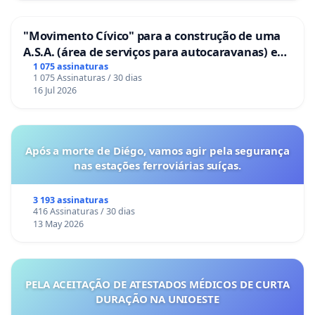
"Movimento Cívico" para a construção de uma
A.S.A. (área de serviços para autocaravanas) em
Coimbra
1 075 assinaturas
1 075 Assinaturas / 30 dias
16 Jul 2026
Após a morte de Diégo, vamos agir pela segurança
nas estações ferroviárias suíças.
3 193 assinaturas
416 Assinaturas / 30 dias
13 May 2026
PELA ACEITAÇÃO DE ATESTADOS MÉDICOS DE CURTA
DURAÇÃO NA UNIOESTE