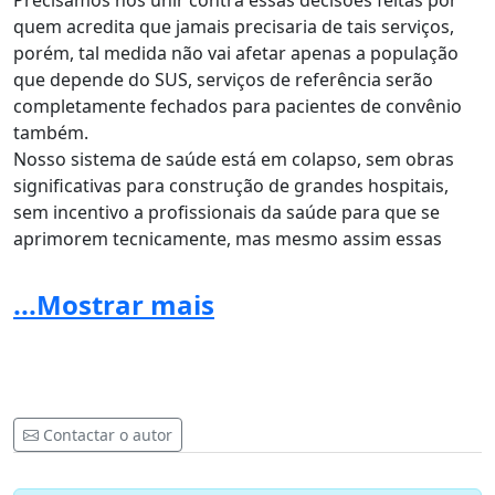
Precisamos nos unir contra essas decisões feitas por
quem acredita que jamais precisaria de tais serviços,
porém, tal medida não vai afetar apenas a população
que depende do SUS, serviços de referência serão
completamente fechados para pacientes de convênio
também.
Nosso sistema de saúde está em colapso, sem obras
significativas para construção de grandes hospitais,
sem incentivo a profissionais da saúde para que se
aprimorem tecnicamente, mas mesmo assim essas
pessoas buscam sempre manter a qualidade e
excelência nos atendimentos prestados. Ao invés de
...Mostrar mais
promover melhoria e desenvolvimento, estamos vendo
diante dos nossos olhos o colapso instantâneo de
áreas de trabalho e pesquisa que levaram décadas para
se erguer e chegar ao nível de reconhecimento
internacional atingido até o momento.
Contactar o autor
Não somos nós, estudantes, residentes, médicos e
profissionais de todas as áreas de saúde que iremos