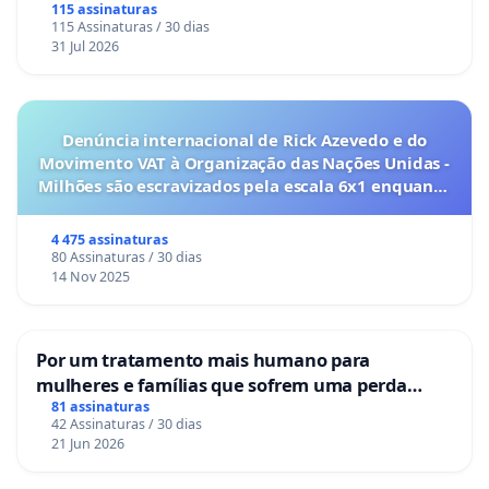
115 assinaturas
115 Assinaturas / 30 dias
31 Jul 2026
Denúncia internacional de Rick Azevedo e do
Movimento VAT à Organização das Nações Unidas -
Milhões são escravizados pela escala 6x1 enquanto
o lobby empresarial compra a omissão do
Congresso.
4 475 assinaturas
80 Assinaturas / 30 dias
14 Nov 2025
Por um tratamento mais humano para
mulheres e famílias que sofrem uma perda
gestacional nos hospitais portugueses
81 assinaturas
42 Assinaturas / 30 dias
21 Jun 2026