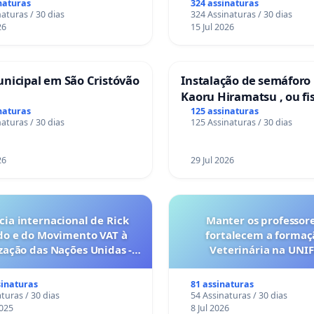
naturas
324 assinaturas
aturas / 30 dias
324 Assinaturas / 30 dias
26
15 Jul 2026
nicipal em São Cristóvão
Instalação de semáforo
Kaoru Hiramatsu , ou fi
Eletrônica
naturas
125 assinaturas
aturas / 30 dias
125 Assinaturas / 30 dias
26
29 Jul 2026
ia internacional de Rick
Manter os professor
do e do Movimento VAT à
fortalecem a forma
ação das Nações Unidas -
Veterinária na UNI
es são escravizados pela
a 6x1 enquanto o lobby
sinaturas
81 assinaturas
rial compra a omissão do
turas / 30 dias
54 Assinaturas / 30 dias
Congresso.
025
8 Jul 2026