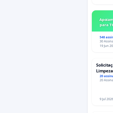
Apoiam
para T
548 assi
30 Assina
19 Jun 2
Solicita
Limpeza
das Praç
20 assin
20 Assina
Sete Ilh
9 Jul 202