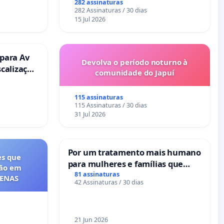
282 assinaturas
282 Assinaturas / 30 dias
15 Jul 2026
 para Av
Devolva o período noturno à
scalização
comunidade do Japuí
115 assinaturas
115 Assinaturas / 30 dias
31 Jul 2026
Por um tratamento mais humano
es que
para mulheres e famílias que
ção em
sofrem uma perda gestacional
81 assinaturas
FENAS
42 Assinaturas / 30 dias
nos hospitais portugueses
21 Jun 2026