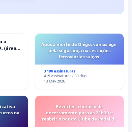
a a
Após a morte de Diégo, vamos agir
. (área
pela segurança nas estações
ravanas)
ferroviárias suíças.
3 190 assinaturas
415 Assinaturas / 30 dias
13 May 2026
icativa
Reverter o horário de
curtos na
encerramento para as 21h30 e
reabrir o bar do Clube de Padel de
Cabanas de Tavira