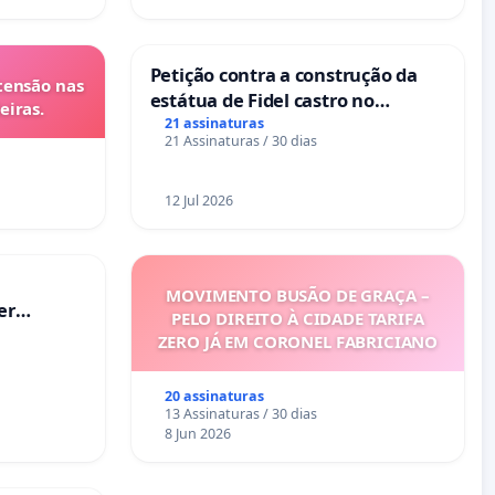
Petição contra a construção da
tensão nas
estátua de Fidel castro no
eiras.
mirante do Caju
21 assinaturas
21 Assinaturas / 30 dias
12 Jul 2026
MOVIMENTO BUSÃO DE GRAÇA –
er
PELO DIREITO À CIDADE TARIFA
ZERO JÁ EM CORONEL FABRICIANO
20 assinaturas
13 Assinaturas / 30 dias
8 Jun 2026