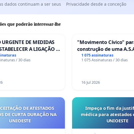
us dados continuam a ser seus
Privacidade desde a conceção
ões que poderão interessar-lhe
 URGENTE DE MEDIDAS
"Movimento Cívico" par
STABELECER A LIGAÇÃO -
construção de uma A.S.A
S-129
de serviços para autoca
sinaturas
1 075 assinaturas
inaturas / 30 dias
1 075 Assinaturas / 30 dias
em Coimbra
26
16 Jul 2026
ACEITAÇÃO DE ATESTADOS
Impeça o fim da justif
S DE CURTA DURAÇÃO NA
médica para atestados 
UNIOESTE
UNIOESTE