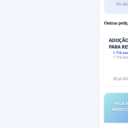
Os se
Outras petiç
ADOÇÃO
PARA RE
PONTE R
1 716 as
1 716 Ass
28 Jul 20
PELA 
MÉDICO