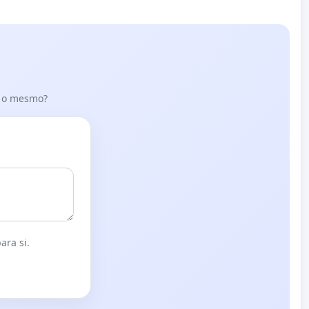
er o mesmo?
ara si.