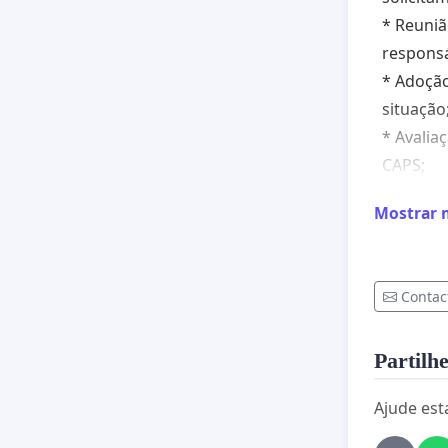
* Reuni
responsá
* Adoção
situação
* Avali
CAPS;
* Revisã
Mostrar 
possívei
* Maior 
comunid
Contac
* Ações 
persegui
Partilhe
A comun
com situ
Ajude est
efetivas