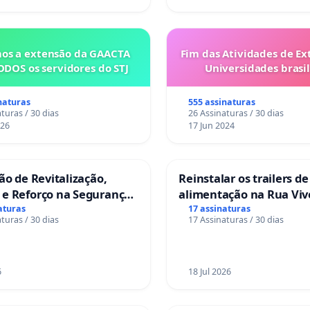
os a extensão da GAACTA
Fim das Atividades de Ex
ODOS os servidores do STJ
Universidades brasil
naturas
555 assinaturas
turas / 30 dias
26 Assinaturas / 30 dias
026
17 Jun 2024
ção de Revitalização,
Reinstalar os trailers de
 e Reforço na Segurança
alimentação na Rua Viv
as da Rua Cachoeira das
Salvador
aturas
17 assinaturas
turas / 30 dias
17 Assinaturas / 30 dias
as
6
18 Jul 2026