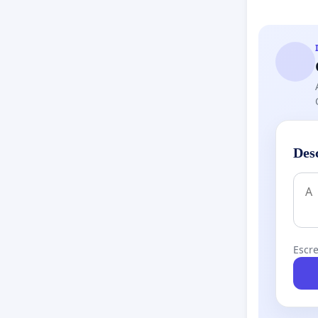
Des
Escre