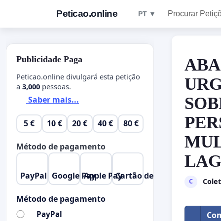
Peticao.online
Procurar Petiç
PT ▼
Publicidade Paga
ABA
Peticao.online divulgará esta petição
URG
a
3,000
pessoas.
SOB
Saber mais...
PER
5 €
10 €
20 €
40 €
80 €
MUL
Método de pagamento
LA
PayPal
Google Pay
Apple Pay
Cartão de Crédito
Cole
C
Método de pagamento
PayPal
Com