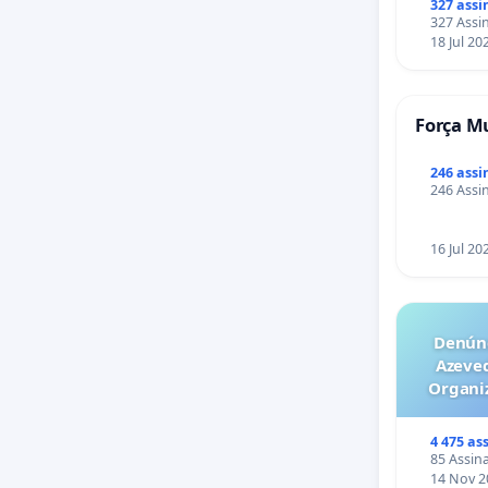
327 assi
327 Assin
18 Jul 20
Força Mu
246 assi
246 Assin
16 Jul 20
Denúnc
Azeve
Organiz
Milhõ
escal
4 475 as
empresa
85 Assina
14 Nov 2