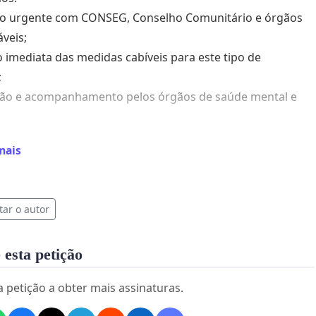
ão urgente com CONSEG, Conselho Comunitário e órgãos
veis;
 imediata das medidas cabíveis para este tipo de
;
ação e acompanhamento pelos órgãos de saúde mental e
o das condições já existentes relacionadas ao caso e
mais
s encaminhamentos necessários;
proteção e segurança para mulheres e idosos da
ade;
tar o autor
concretas para prevenção de novas agressões e
ções.
 esta petição
idade da Barra da Lagoa não pode continuar convivendo
ações de violência, medo e insegurança sem respostas
a petição a obter mais assinaturas.
 das autoridades responsáveis.