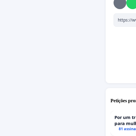
Petições pro
Por um t
para mulh
uma perda
81 assin
portugue