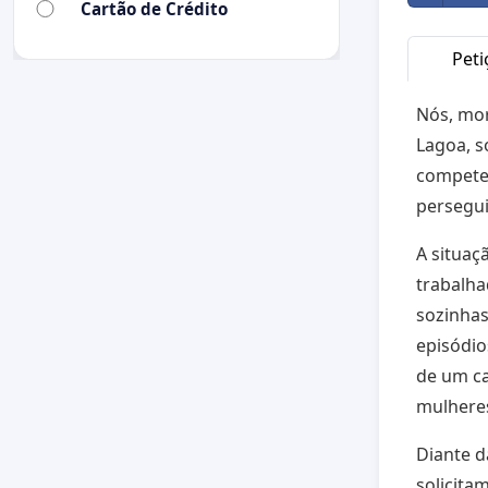
Cartão de Crédito
Peti
Nós, mor
Lagoa, s
competen
persegui
A situa
trabalha
sozinhas
episódio
de um ca
mulheres
Diante d
solicita