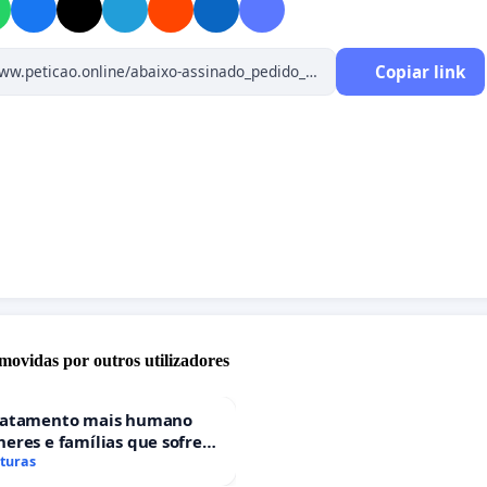
Copiar link
movidas por outros utilizadores
ratamento mais humano
eres e famílias que sofrem
 gestacional nos hospitais
aturas
ses