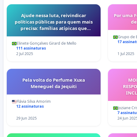
Ajude nessa luta, reivindicar
Por uma F
políticas públicas para quem mais
de
precisa: famílias atípicas que
necessitam do atendimento na
Grupo de E
saúde e educação pública. Assine e
17 assina
Elinete Gonçalves Girard de Mello
compartilhe
111 assinaturas
2 Jul 2025
1 Jul 2025
Pela volta do Perfume Xuxa
MOB
Meneguel da Jequiti
RESPO
INCL
ADOLES
Flávia Silva Amorim
12 assinaturas
Joziane Cri
7 assinatu
29 Jun 2025
24 Jun 202