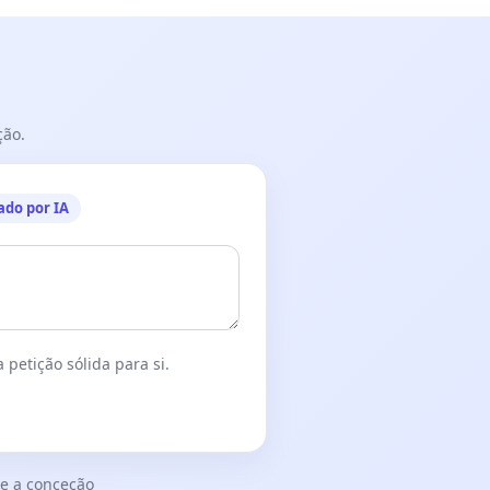
ção.
ado por IA
 petição sólida para si.
e a conceção