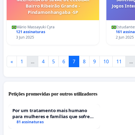
Bairro Ribeirão Grande -
Jogos Inte
Pindamonhangaba -SP
Mário Massayuki Cyra
Estudantes
121 assinaturas
161 assin
3 Jun 2025
2 Jun 2025
«
1
...
4
5
6
7
8
9
10
11
...
Petições promovidas por outros utilizadores
Por um tratamento mais humano
para mulheres e famílias que sofrem
uma perda gestacional nos hospitais
81 assinaturas
portugueses