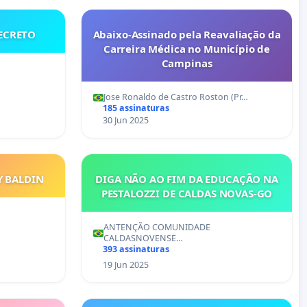
ECRETO
Abaixo-Assinado pela Reavaliação da
Carreira Médica no Município de
Campinas
Jose Ronaldo de Castro Roston (Pr…
185 assinaturas
30 Jun 2025
Y BALDIN
DIGA NÃO AO FIM DA EDUCAÇÃO NA
PESTALOZZI DE CALDAS NOVAS-GO
ANTENÇÃO COMUNIDADE
CALDASNOVENSE…
393 assinaturas
19 Jun 2025