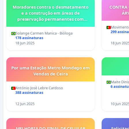
Moradores contra o desmatamento
CONTRA 
e a construção em áreas de
ÁR
preservação permanentes com
nascentes!
Moviment
299 assin
Solange Carmen Manica - Bióloga
178 assinaturas
18 Jun 2025
18 Jun 202
Por uma Estação Metro Mondego em
Vendas de Ceira
Maite Dini
6 assinatu
António José Lebre Cardoso
388 assinaturas
12 Jun 2025
10 Jun 202
MELHORIA DO SINAL DE CELULAR
Solicita