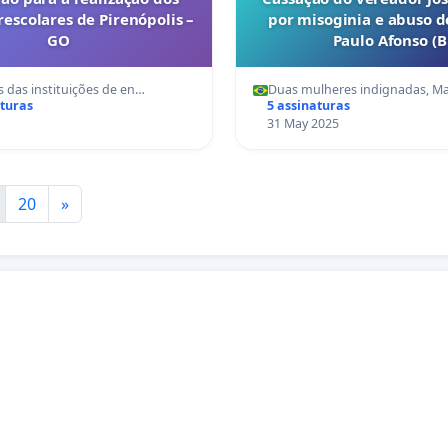
rescolares de Pirenópolis –
por misoginia e abuso d
GO
Paulo Afonso (B
 das instituições de en…
Duas mulheres indignadas, Ma
aturas
5 assinaturas
31 May 2025
20
»