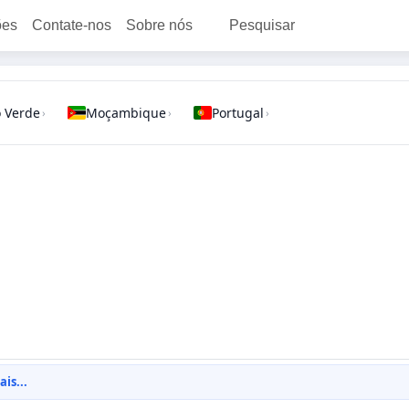
ões
Contate-nos
Sobre nós
Pesquisar
 Verde
Moçambique
Portugal
›
›
›
is...