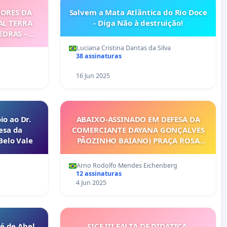
ORES DA
Salvem a Mata Atlântica do Rio Doce
AL TERRA
- Diga Não à destruição!
EDRAS –
Luciana Cristina Dantas da Silva
38 assinaturas
16 Jun 2025
o ao Dr.
ABAIXO-ASSINADO EM DEFESA DA
sa da
COMERCIANTE DAYANA GONÇALVES
Belo Vale
PÃOZINHO BAIANO) PRAÇA ROSA
DOS VENTOS – PIATÃ
Arno Rodolfo Mendes Eichenberg
12 assinaturas
4 Jun 2025
é de Abel
SICE III FALTA DE DIDÁTICA,