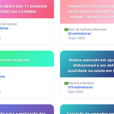
O ABATE DAS 11 GRANDES
MANIFESTO DOS MORAD
VORES EM COIMBRA
ASSOCIAÇÃO RESIDENCI
NOBRE – BAIRRO DAS P
COTIA/SP
o de Humor
aturas
Alan de Santana Menezes
24 assinaturas
5
16 Jun 2025
Vasos na Janela
Abaixo-assinado em apoi
Mohammed e em defe
qualidade na saúde em 
z
ras
Veronica Ferreira
315 assinaturas
5
9 Jun 2025
ção para a realização dos
Cassação do vereador Jos