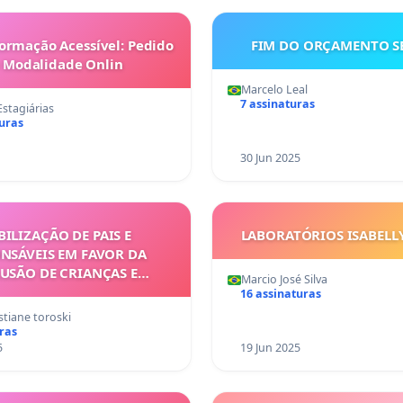
ormação Acessível: Pedido
FIM DO ORÇAMENTO S
 Modalidade Onlin
Marcelo Leal
7 assinaturas
stagiárias
turas
30 Jun 2025
ILIZAÇÃO DE PAIS E
LABORATÓRIOS ISABELL
NSÁVEIS EM FAVOR DA
USÃO DE CRIANÇAS E
Marcio José Silva
CENTES NO ESPORTE EM
16 assinaturas
GERAL
stiane toroski
ras
5
19 Jun 2025