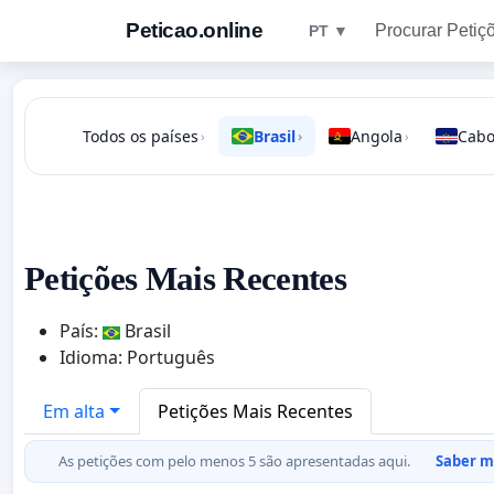
Peticao.online
Procurar Petiç
PT ▼
Todos os países
Brasil
Angola
Cabo
›
›
›
Petições Mais Recentes
País:
Brasil
Idioma: Português
Em alta
Petições Mais Recentes
As petições com pelo menos 5 são apresentadas aqui.
Saber ma