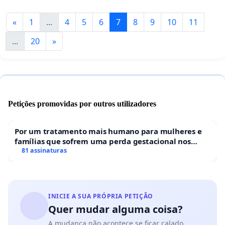
«
1
...
4
5
6
7
8
9
10
11
...
20
»
Petições promovidas por outros utilizadores
Por um tratamento mais humano para mulheres e
famílias que sofrem uma perda gestacional nos
hospitais portugueses
81 assinaturas
INICIE A SUA PRÓPRIA PETIÇÃO
Quer mudar alguma coisa?
A mudança não acontece se ficar calado.