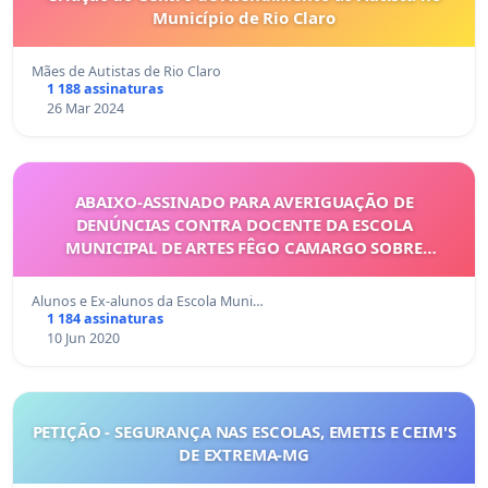
Município de Rio Claro
Mães de Autistas de Rio Claro
1 188 assinaturas
26 Mar 2024
ABAIXO-ASSINADO PARA AVERIGUAÇÃO DE
DENÚNCIAS CONTRA DOCENTE DA ESCOLA
MUNICIPAL DE ARTES FÊGO CAMARGO SOBRE
DISSEMINAÇÃO DE DISCURSO DE ÓDIO, HOMOFOBIA
E MISOGINIA
Alunos e Ex-alunos da Escola Muni…
1 184 assinaturas
10 Jun 2020
PETIÇÃO - SEGURANÇA NAS ESCOLAS, EMETIS E CEIM'S
DE EXTREMA-MG