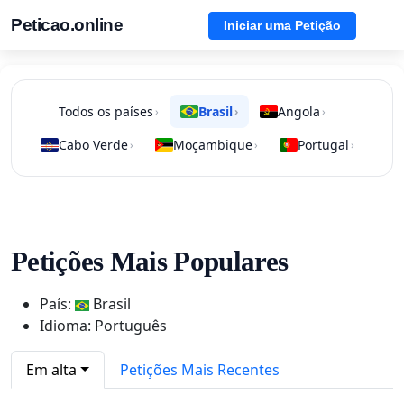
Peticao.online
Iniciar uma Petição
Todos os países
Brasil
Angola
›
›
›
Cabo Verde
Moçambique
Portugal
›
›
›
Petições Mais Populares
País:
Brasil
Idioma: Português
Em alta
Petições Mais Recentes