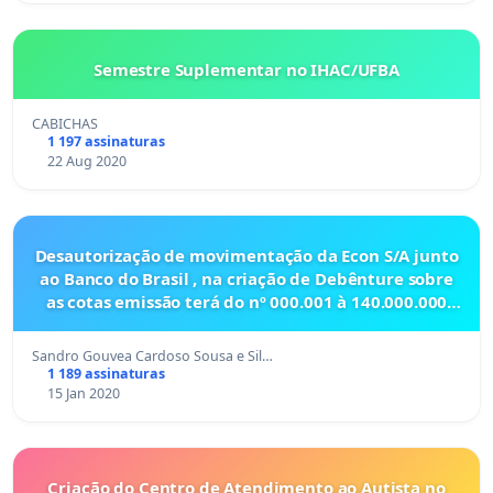
Semestre Suplementar no IHAC/UFBA
CABICHAS
1 197 assinaturas
22 Aug 2020
Desautorização de movimentação da Econ S/A junto
ao Banco do Brasil , na criação de Debênture sobre
as cotas emissão terá do nº 000.001 à 140.000.000
pelos códigos ECGLO01, ECGLO02, ECGLO03, ECGLO04
Sandro Gouvea Cardoso Sousa e Sil…
1 189 assinaturas
15 Jan 2020
Criação do Centro de Atendimento ao Autista no