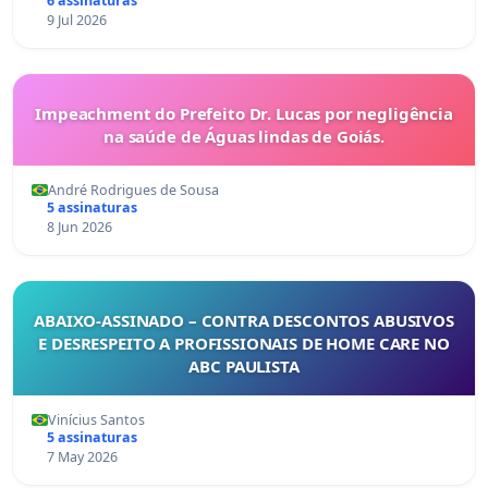
6 assinaturas
9 Jul 2026
Impeachment do Prefeito Dr. Lucas por negligência
na saúde de Águas lindas de Goiás.
André Rodrigues de Sousa
5 assinaturas
8 Jun 2026
ABAIXO-ASSINADO – CONTRA DESCONTOS ABUSIVOS
E DESRESPEITO A PROFISSIONAIS DE HOME CARE NO
ABC PAULISTA
Vinícius Santos
5 assinaturas
7 May 2026