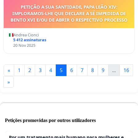
PETIÇÃO A SUA SANTIDADE, PAPA LEÃO XIV:
IMPLORAMOS-LHE QUE DECLARE A SÉ IMPEDIDA DE
BENTO XVI E/OU DE ABRIR O RESPECTIVO PROCESSO
Andrea Cionci
5 412 assinaturas
20 Nov 2025
«
1
2
3
4
5
6
7
8
9
...
16
»
Petições promovidas por outros utilizadores
Por um tratamento mais humano para mulheres e