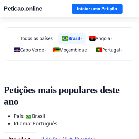
Peticao.online
Iniciar uma Petição
Todos os países
Brasil
Angola
›
›
›
Cabo Verde
Moçambique
Portugal
›
›
›
Petições mais populares deste
ano
País:
Brasil
Idioma: Português
Em alta
Petições Mais Recentes