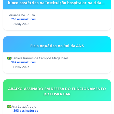
bloco obstétrico na Instituição hospitalar na cidade
de Bagé no RS.
Eduarda De Souza
765 assinaturas
10 May 2023
Fisio Aquática no Rol da ANS
Daniela Ramos de Campos Magalhaes
347 assinaturas
11 Nov 2025
ABAIXO-ASSINADO EM DEFESA DO FUNCIONAMENTO
DO FUSKA BAR
Ana Luiza Araujo
1 393 assinaturas