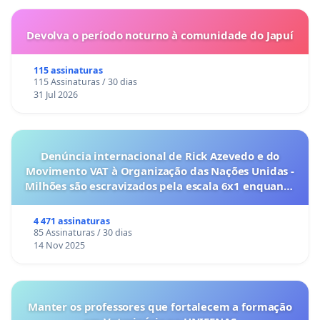
Devolva o período noturno à comunidade do Japuí
115 assinaturas
115 Assinaturas / 30 dias
31 Jul 2026
Denúncia internacional de Rick Azevedo e do
Movimento VAT à Organização das Nações Unidas -
Milhões são escravizados pela escala 6x1 enquanto
o lobby empresarial compra a omissão do
Congresso.
4 471 assinaturas
85 Assinaturas / 30 dias
14 Nov 2025
Manter os professores que fortalecem a formação