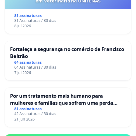
em Veterinária na UNIFENAS
81 assinaturas
81 Assinaturas / 30 dias
8 Jul 2026
Fortaleça a segurança no comércio de Francisco
Beltrão
64 assinaturas
64 Assinaturas / 30 dias
7 Jul 2026
Por um tratamento mais humano para
mulheres e famílias que sofrem uma perda
gestacional nos hospitais portugueses
81 assinaturas
42 Assinaturas / 30 dias
21 Jun 2026