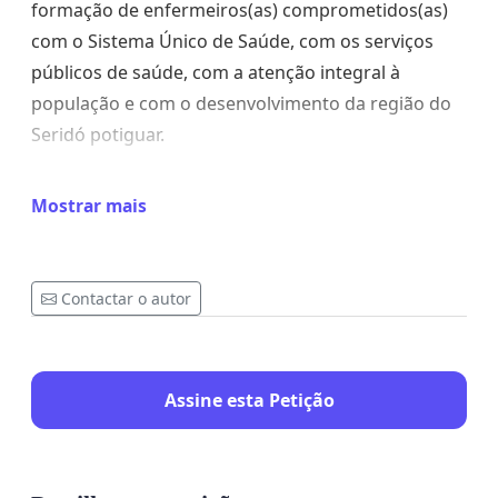
formação de enfermeiros(as) comprometidos(as)
com o Sistema Único de Saúde, com os serviços
públicos de saúde, com a atenção integral à
população e com o desenvolvimento da região do
Seridó potiguar.
Nos últimos anos, o curso vivenciou sucessivas
Mostrar mais
perdas em seu quadro docente, decorrentes de
exonerações, aposentadorias, cessões, remoções,
saídas sem substituição e vínculos temporários
Contactar o autor
sem garantia de renovação. Embora tenha havido
ingresso de docentes em concurso anterior, a
recomposição não se efetivou de forma suficiente,
Assine esta Petição
pois novas vacâncias ocorreram e parte das perdas
acumuladas permaneceu sem reposição integral.
Ao mesmo tempo, houve ampliação do número de