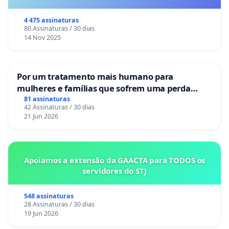
o lobby empresarial compra a omissão do
Congresso.
4 475 assinaturas
80 Assinaturas / 30 dias
14 Nov 2025
Por um tratamento mais humano para
mulheres e famílias que sofrem uma perda
gestacional nos hospitais portugueses
81 assinaturas
42 Assinaturas / 30 dias
21 Jun 2026
Apoiamos a extensão da GAACTA para TODOS os
servidores do STJ
548 assinaturas
28 Assinaturas / 30 dias
19 Jun 2026