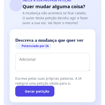
INICIE A SUA PRÓPRIA PETIÇÃO
recomposição e ampliação do quadro docente
Quer mudar alguma coisa?
efetivo do Curso de Enfermagem
, com a
A mudança não acontece se ficar calado.
criação/provimento de vagas docentes necessárias
O autor desta petição decidiu agir e fazer
ao pleno funcionamento do curso.
ouvir a sua voz. Vai fazer o mesmo?
Reafirmamos a importância da manutenção e
fortalecimento do Curso de Enfermagem do
Descreva a mudança que quer ver
Campus Caicó/UERN como política pública de
Potenciado por IA
educação superior, formação profissional em
saúde e compromisso social com a população do
Seridó e do Estado do Rio Grande do Norte.
Escreva pelas suas próprias palavras. A IA
redigirá uma petição sólida para si.
Gerar petição