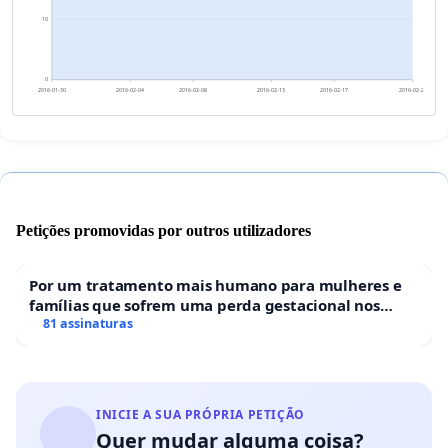
10
0
2016-01-30
2016-02-04
2016-02-08
2016-02-13
2016-02-17
2016-02-22
Petições promovidas por outros utilizadores
Por um tratamento mais humano para mulheres e
famílias que sofrem uma perda gestacional nos
hospitais portugueses
81 assinaturas
INICIE A SUA PRÓPRIA PETIÇÃO
Quer mudar alguma coisa?