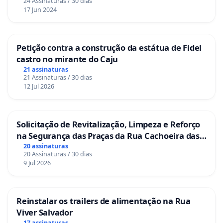
24 Assinaturas / 30 dias
17 Jun 2024
Petição contra a construção da estátua de Fidel
castro no mirante do Caju
21 assinaturas
21 Assinaturas / 30 dias
12 Jul 2026
Solicitação de Revitalização, Limpeza e Reforço
na Segurança das Praças da Rua Cachoeira das
Sete Ilhas
20 assinaturas
20 Assinaturas / 30 dias
9 Jul 2026
Reinstalar os trailers de alimentação na Rua
Viver Salvador
17 assinaturas