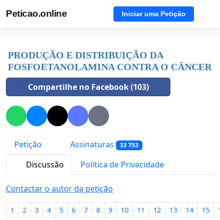
Peticao.online
Iniciar uma Petição
PRODUÇÃO E DISTRIBUIÇÃO DA
FOSFOETANOLAMINA CONTRA O CÂNCER
Compartilhe no Facebook (103)
Petição
Assinaturas
33 753
Discussão
Política de Privacidade
Contactar o autor da petição
1
2
3
4
5
6
7
8
9
10
11
12
13
14
15