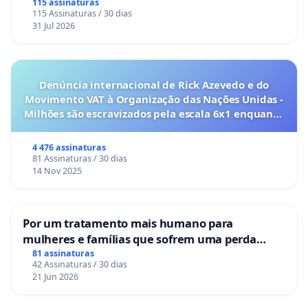
115 assinaturas
115 Assinaturas / 30 dias
31 Jul 2026
Denúncia internacional de Rick Azevedo e do
Movimento VAT à Organização das Nações Unidas -
Milhões são escravizados pela escala 6x1 enquanto
o lobby empresarial compra a omissão do
Congresso.
4 476 assinaturas
81 Assinaturas / 30 dias
14 Nov 2025
Por um tratamento mais humano para
mulheres e famílias que sofrem uma perda
gestacional nos hospitais portugueses
81 assinaturas
42 Assinaturas / 30 dias
21 Jun 2026