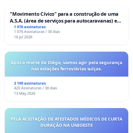
"Movimento Cívico" para a construção de uma
A.S.A. (área de serviços para autocaravanas) em
Coimbra
1 076 assinaturas
1 076 Assinaturas / 30 dias
16 Jul 2026
Após a morte de Diégo, vamos agir pela segurança
nas estações ferroviárias suíças.
3 199 assinaturas
420 Assinaturas / 30 dias
13 May 2026
PELA ACEITAÇÃO DE ATESTADOS MÉDICOS DE CURTA
DURAÇÃO NA UNIOESTE