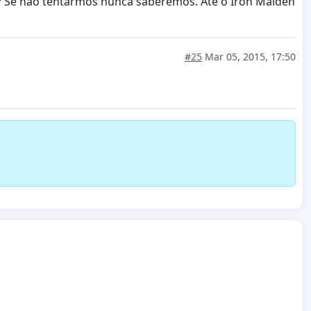
á? Se não tentarmos nunca saberemos. Até o Iron Maiden
#25
Mar 05, 2015, 17:50