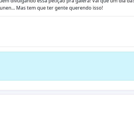
nuem divulgando essa petição pra galera! Vai que um dia d
urunen... Mas tem que ter gente querendo isso!