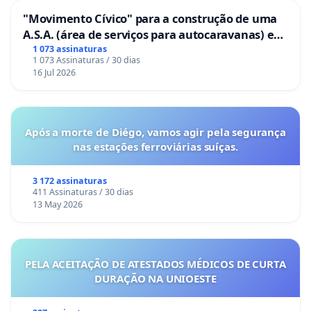
"Movimento Cívico" para a construção de uma
A.S.A. (área de serviços para autocaravanas) em
Coimbra
1 073 assinaturas
1 073 Assinaturas / 30 dias
16 Jul 2026
Após a morte de Diégo, vamos agir pela segurança
nas estações ferroviárias suíças.
3 172 assinaturas
411 Assinaturas / 30 dias
13 May 2026
PELA ACEITAÇÃO DE ATESTADOS MÉDICOS DE CURTA
DURAÇÃO NA UNIOESTE