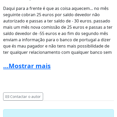
Daqui para a frente é que as coisa aquecem... no mês
seguinte cobran 25 euros por saldo devedor não
autorizado e passas a ter saldo de - 30 euros. passado
mais um mês nova comissão de 25 euros e passas a ter
saldo devedor de -55 euros e ao fim do segundo mês
enviam a informação para o banco de portugal a dizer
que és mau pagador e não tens mais possibilidade de
ter qualquer relacionamento com qualquer banco sem
que pagues tudo.
...Mostrar mais
Moral da história...os bancos ilegalmente cobram
valores aos clientes, colocando as contas dos mesmos
com saldo devedor e depois vem com as condiçoes de
conta à ordem e normas do banco de portugal para te
obrigarem a pagar o que não foste tu que criaste e com
Contactar o autor
custos muito mais altos que os juros de mora legais (ex:
de 5 euros de saldo passas para -55 euros).