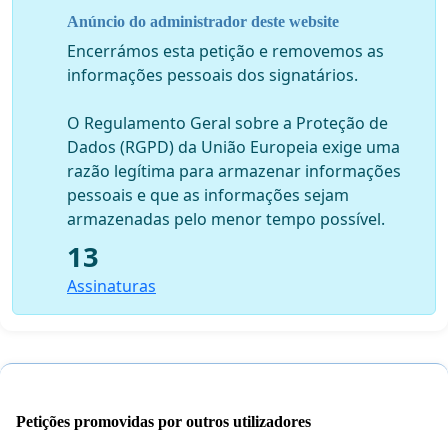
Assinem todos esta petição para seguir para
Anúncio do administrador deste website
Procurador Geral de República e para a Assembleia
da República para que a banca seja proibida de
Encerrámos esta petição e removemos as
cobrar despesas de valor superior ao saldo
informações pessoais dos signatários.
remanescente das contas à ordem e acabar com o
roubo institucionalizado que nem o Estado e seu
O Regulamento Geral sobre a Proteção de
organismos podem fazer.
Dados (RGPD) da União Europeia exige uma
razão legítima para armazenar informações
pessoais e que as informações sejam
armazenadas pelo menor tempo possível.
13
Assinaturas
Petições promovidas por outros utilizadores