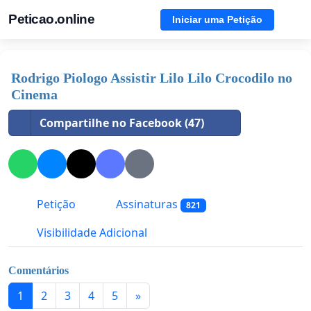
Peticao.online
Iniciar uma Petição
Rodrigo Piologo Assistir Lilo Lilo Crocodilo no
Cinema
Compartilhe no Facebook (47)
Petição
Assinaturas
821
Visibilidade Adicional
Comentários
1
2
3
4
5
»