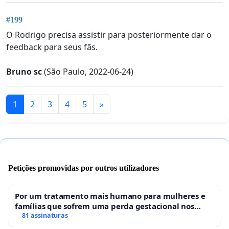
#199
O Rodrigo precisa assistir para posteriormente dar o
feedback para seus fãs.
Bruno sc
(São Paulo, 2022-06-24)
1
2
3
4
5
»
Petições promovidas por outros utilizadores
Por um tratamento mais humano para mulheres e
famílias que sofrem uma perda gestacional nos
hospitais portugueses
81 assinaturas