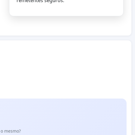
remetentes seguros.
er o mesmo?