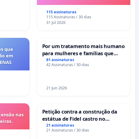
115 assinaturas
115 Assinaturas / 30 dias
31 Jul 2026
Por um tratamento mais humano
es que
para mulheres e famílias que
ção em
sofrem uma perda gestacional
81 assinaturas
FENAS
42 Assinaturas / 30 dias
nos hospitais portugueses
21 Jun 2026
Petição contra a construção da
tensão nas
estátua de Fidel castro no
eiras.
mirante do Caju
21 assinaturas
21 Assinaturas / 30 dias