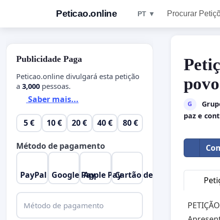
Peticao.online
Procurar Petiç
PT ▼
Publicidade Paga
Peti
Peticao.online divulgará esta petição
povo
a
3,000
pessoas.
Saber mais...
Grupo
G
paz e con
5 €
10 €
20 €
40 €
80 €
Método de pagamento
Com
PayPal
Google Pay
Apple Pay
Cartão de Crédito
Peti
PETIÇÃO
Método de pagamento
Apresent