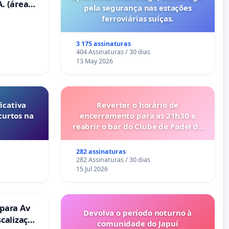
. (área
pela segurança nas estações
ravanas)
ferroviárias suíças.
3 175 assinaturas
404 Assinaturas / 30 dias
13 May 2026
icativa
Reverter o horário de
curtos na
encerramento para as 21h30 e
reabrir o bar do Clube de Padel de
Cabanas de Tavira
282 assinaturas
282 Assinaturas / 30 dias
15 Jul 2026
 para Av
Devolva o período noturno à
scalização
comunidade do Japuí