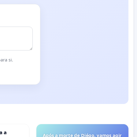
ara si.
a a
Após a morte de Diégo, vamos agir