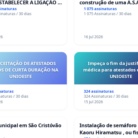
ene o genocídio em curso nos territórios palestinianos
STABELECER A LIGAÇÃO -
construção de uma A.S.A
S-129
de serviços para autoca
sinaturas
1 075 assinaturas
s;
inaturas / 30 dias
1 075 Assinaturas / 30 dias
em Coimbra
urar o alinhamento ético da ação camarária com a Carta
l dos Direitos Humanos.
 que o executivo camarário reúna o resultado dos pontos
26
16 Jul 2026
es e neles baseada, apele ao Governo que desenvolva
 esforços e diligências diplomáticas com vista a:
r pressão para um cessar-fogo imediato e definitivo na
ACEITAÇÃO DE ATESTADOS
Impeça o fim da justif
S DE CURTA DURAÇÃO NA
médica para atestados 
;
UNIOESTE
UNIOESTE
 o término do bloqueio de ajuda humanitária a Gaza;
ecer o estado Palestiniano.
naturas
324 assinaturas
aturas / 30 dias
324 Assinaturas / 30 dias
---------------------------------------------------------------------------------------
26
15 Jul 2026
------------------------------
ÇÕES SOBRE O DIREITO E PREENCHIMENTO DA PETIÇÃO
nicipal em São Cristóvão
Instalação de semáforo
Kaoru Hiramatsu , ou fi
te petição é realizada ao abrigo do Direito de Petição à