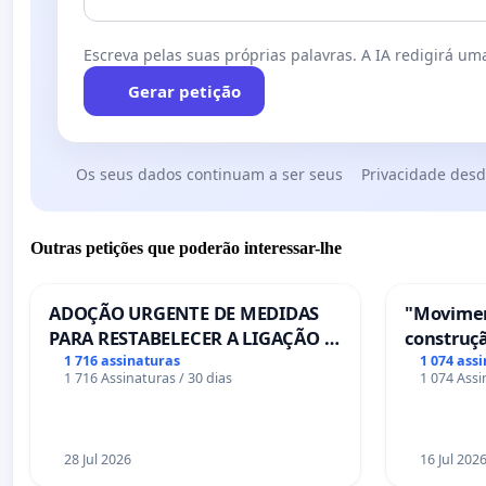
Escreva pelas suas próprias palavras. A IA redigirá uma
Gerar petição
Os seus dados continuam a ser seus
Privacidade desd
Outras petições que poderão interessar-lhe
ADOÇÃO URGENTE DE MEDIDAS
"Movimen
PARA RESTABELECER A LIGAÇÃO -
construçã
PONTE RS-129
serviços
1 716 assinaturas
1 074 ass
1 716 Assinaturas / 30 dias
1 074 Assi
Coimbra
28 Jul 2026
16 Jul 202