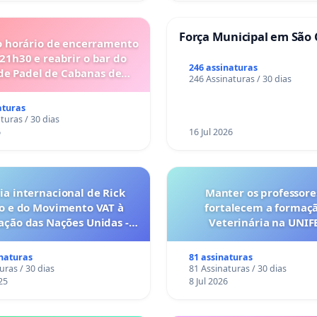
Força Municipal em São 
o horário de encerramento
 21h30 e reabrir o bar do
246 assinaturas
de Padel de Cabanas de
246 Assinaturas / 30 dias
Tavira
aturas
turas / 30 dias
6
16 Jul 2026
a internacional de Rick
Manter os professore
o e do Movimento VAT à
fortalecem a formaç
ação das Nações Unidas -
Veterinária na UNI
o escravizados pela escala
anto o lobby empresarial
inaturas
81 assinaturas
a omissão do Congresso.
uras / 30 dias
81 Assinaturas / 30 dias
25
8 Jul 2026