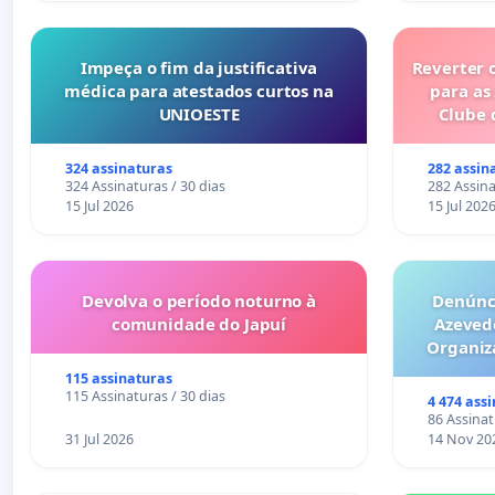
Impeça o fim da justificativa
Reverter 
médica para atestados curtos na
para as
UNIOESTE
Clube 
324 assinaturas
282 assin
324 Assinaturas / 30 dias
282 Assina
15 Jul 2026
15 Jul 202
Devolva o período noturno à
Denúnci
comunidade do Japuí
Azeved
Organiz
Milhões sã
115 assinaturas
6x1 enqu
115 Assinaturas / 30 dias
4 474 ass
compra 
86 Assinat
31 Jul 2026
14 Nov 20