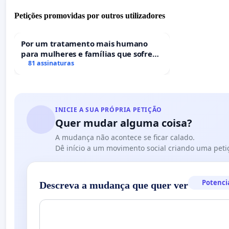
Petições promovidas por outros utilizadores
Por um tratamento mais humano
para mulheres e famílias que sofrem
uma perda gestacional nos hospitais
81 assinaturas
portugueses
INICIE A SUA PRÓPRIA PETIÇÃO
Quer mudar alguma coisa?
A mudança não acontece se ficar calado.
Dê início a um movimento social criando uma peti
Potenci
Descreva a mudança que quer ver