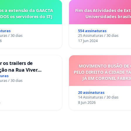
s a extensão da GAACTA
Fim das Atividades de Ex
DOS os servidores do STJ
Universidades brasile
aturas
554 assinaturas
uras / 30 dias
25 Assinaturas / 30 dias
6
17 Jun 2024
 os trailers de
MOVIMENTO BUSÃO DE 
ção na Rua Viver
PELO DIREITO À CIDADE T
turas
JÁ EM CORONEL FABR
uras / 30 dias
20 assinaturas
14 Assinaturas / 30 dias
6
8 Jun 2026