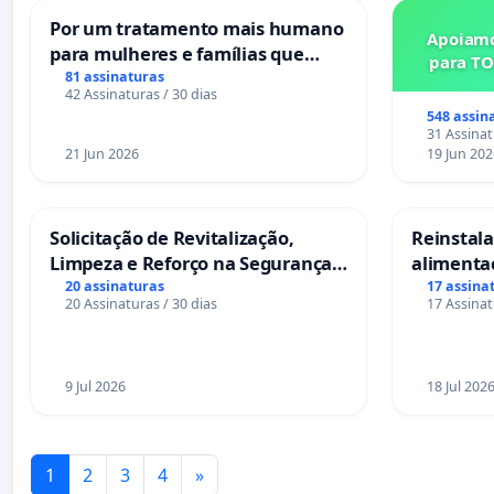
Por um tratamento mais humano
Apoiamo
para mulheres e famílias que
para TO
sofrem uma perda gestacional
81 assinaturas
42 Assinaturas / 30 dias
nos hospitais portugueses
548 assin
31 Assinat
21 Jun 2026
19 Jun 202
Solicitação de Revitalização,
Reinstalar
Limpeza e Reforço na Segurança
alimenta
das Praças da Rua Cachoeira das
Salvador
20 assinaturas
17 assina
20 Assinaturas / 30 dias
17 Assinat
Sete Ilhas
9 Jul 2026
18 Jul 202
1
2
3
4
»