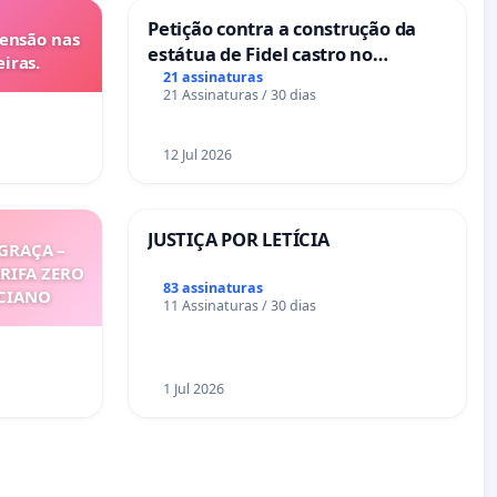
Petição contra a construção da
tensão nas
estátua de Fidel castro no
iras.
mirante do Caju
21 assinaturas
21 Assinaturas / 30 dias
12 Jul 2026
JUSTIÇA POR LETÍCIA
GRAÇA –
ARIFA ZERO
83 assinaturas
ICIANO
11 Assinaturas / 30 dias
1 Jul 2026