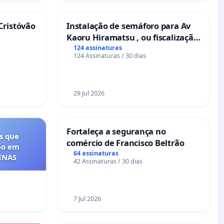
Cristóvão
Instalação de semáforo para Av
Kaoru Hiramatsu , ou fiscalização
Eletrônica
124 assinaturas
124 Assinaturas / 30 dias
29 Jul 2026
Fortaleça a segurança no
s que
comércio de Francisco Beltrão
ão em
64 assinaturas
FENAS
42 Assinaturas / 30 dias
7 Jul 2026