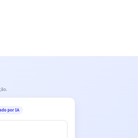
ção.
ado por IA