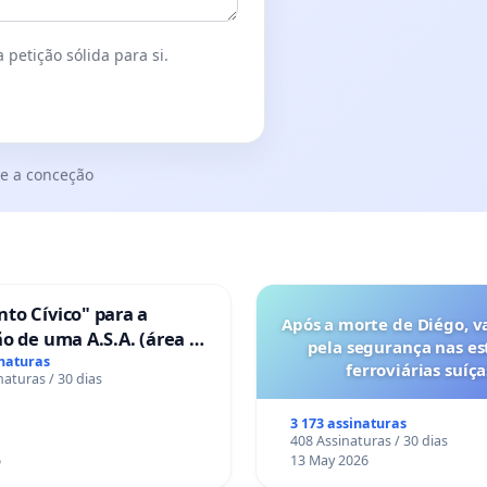
 petição sólida para si.
e a conceção
to Cívico" para a
Após a morte de Diégo, v
o de uma A.S.A. (área de
pela segurança nas es
 para autocaravanas) em
inaturas
ferroviárias suíça
naturas / 30 dias
3 173 assinaturas
408 Assinaturas / 30 dias
6
13 May 2026