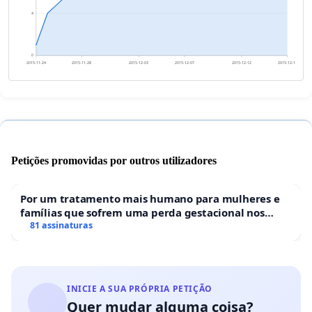
4
0
2015-11-24
2015-11-28
2015-12-03
2015-12-07
2015-12-12
2015-12-16
Petições promovidas por outros utilizadores
Por um tratamento mais humano para mulheres e
famílias que sofrem uma perda gestacional nos
hospitais portugueses
81 assinaturas
INICIE A SUA PRÓPRIA PETIÇÃO
Quer mudar alguma coisa?