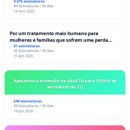
4 475 assinaturas
84 Assinaturas / 30 dias
14 Nov 2025
Por um tratamento mais humano para
mulheres e famílias que sofrem uma perda
gestacional nos hospitais portugueses
81 assinaturas
42 Assinaturas / 30 dias
21 Jun 2026
Apoiamos a extensão da GAACTA para TODOS os
servidores do STJ
548 assinaturas
30 Assinaturas / 30 dias
19 Jun 2026