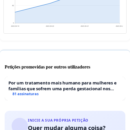
82
0
2023-09-19
2023-09-20
2023-09-21
2023-09-22
Petições promovidas por outros utilizadores
Por um tratamento mais humano para mulheres e
famílias que sofrem uma perda gestacional nos
hospitais portugueses
81 assinaturas
INICIE A SUA PRÓPRIA PETIÇÃO
Quer mudar alguma coisa?