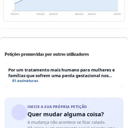
0
2025-09-21
2025-09-23
2025-09-24
2025-09-26
2025-09-27
2025-09-29
Petições promovidas por outros utilizadores
Por um tratamento mais humano para mulheres e
famílias que sofrem uma perda gestacional nos
hospitais portugueses
81 assinaturas
INICIE A SUA PRÓPRIA PETIÇÃO
Quer mudar alguma coisa?
A mudança não acontece se ficar calado.