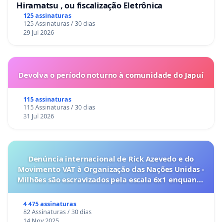
Hiramatsu , ou fiscalização Eletrônica
125 assinaturas
125 Assinaturas / 30 dias
29 Jul 2026
Devolva o período noturno à comunidade do Japuí
115 assinaturas
115 Assinaturas / 30 dias
31 Jul 2026
Denúncia internacional de Rick Azevedo e do
Movimento VAT à Organização das Nações Unidas -
Milhões são escravizados pela escala 6x1 enquanto
o lobby empresarial compra a omissão do
Congresso.
4 475 assinaturas
82 Assinaturas / 30 dias
14 Nov 2025