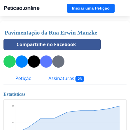
Peticao.online
Iniciar uma Petição
Pavimentação da Rua Erwin Manzke
Compartilhe no Facebook
Petição
Assinaturas
23
Estatísticas
23
12