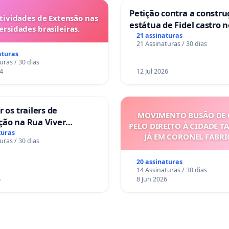
Petição contra a constru
tividades de Extensão nas
estátua de Fidel castro 
ersidades brasileiras.
mirante do Caju
21 assinaturas
21 Assinaturas / 30 dias
aturas
uras / 30 dias
4
12 Jul 2026
 os trailers de
MOVIMENTO BUSÃO DE 
ção na Rua Viver
PELO DIREITO À CIDADE T
turas
JÁ EM CORONEL FABR
uras / 30 dias
20 assinaturas
14 Assinaturas / 30 dias
6
8 Jun 2026