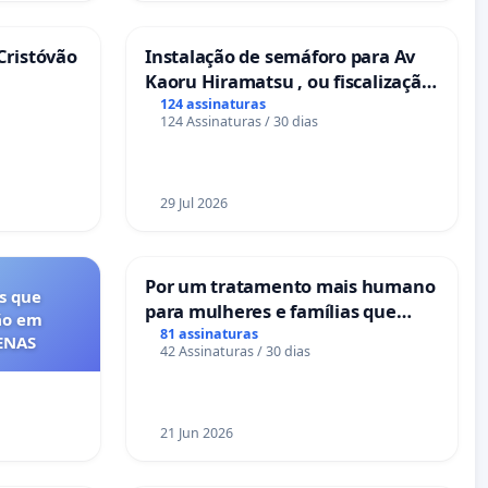
Cristóvão
Instalação de semáforo para Av
Kaoru Hiramatsu , ou fiscalização
Eletrônica
124 assinaturas
124 Assinaturas / 30 dias
29 Jul 2026
Por um tratamento mais humano
s que
para mulheres e famílias que
ão em
sofrem uma perda gestacional
81 assinaturas
FENAS
42 Assinaturas / 30 dias
nos hospitais portugueses
21 Jun 2026