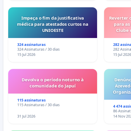
Impeça o fim da justificativa
Reverter 
médica para atestados curtos na
para as
UNIOESTE
Clube 
324 assinaturas
282 assin
324 Assinaturas / 30 dias
282 Assina
15 Jul 2026
15 Jul 202
Devolva o período noturno à
Denúnci
comunidade do Japuí
Azeved
Organiz
Milhões sã
115 assinaturas
6x1 enqu
115 Assinaturas / 30 dias
4 474 ass
compra 
86 Assinat
31 Jul 2026
14 Nov 20