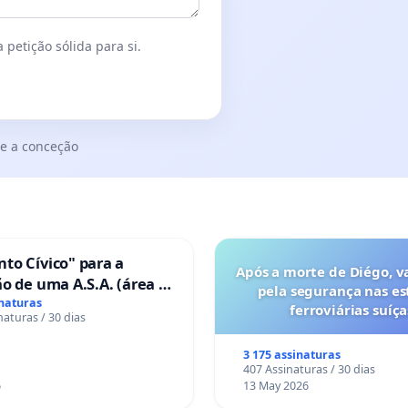
 petição sólida para si.
e a conceção
to Cívico" para a
Após a morte de Diégo, v
o de uma A.S.A. (área de
pela segurança nas es
 para autocaravanas) em
inaturas
ferroviárias suíça
naturas / 30 dias
3 175 assinaturas
407 Assinaturas / 30 dias
6
13 May 2026