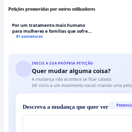
Petições promovidas por outros utilizadores
Por um tratamento mais humano
para mulheres e famílias que sofrem
uma perda gestacional nos hospitais
81 assinaturas
portugueses
INICIE A SUA PRÓPRIA PETIÇÃO
Quer mudar alguma coisa?
A mudança não acontece se ficar calado.
Dê início a um movimento social criando uma peti
Potenci
Descreva a mudança que quer ver