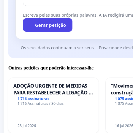
Escreva pelas suas próprias palavras. A IA redigirá uma
Gerar petição
Os seus dados continuam a ser seus
Privacidade desd
Outras petições que poderão interessar-lhe
ADOÇÃO URGENTE DE MEDIDAS
"Movimen
PARA RESTABELECER A LIGAÇÃO -
construçã
PONTE RS-129
serviços
1 716 assinaturas
1 075 ass
1 716 Assinaturas / 30 dias
1 075 Assi
Coimbra
28 Jul 2026
16 Jul 202