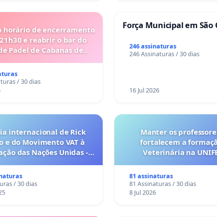
Força Municipal em São 
o horário de encerramento
 21h30 e reabrir o bar do
246 assinaturas
de Padel de Cabanas de
246 Assinaturas / 30 dias
Tavira
aturas
turas / 30 dias
6
16 Jul 2026
a internacional de Rick
Manter os professore
o e do Movimento VAT à
fortalecem a formaç
ação das Nações Unidas -
Veterinária na UNI
o escravizados pela escala
anto o lobby empresarial
inaturas
81 assinaturas
a omissão do Congresso.
uras / 30 dias
81 Assinaturas / 30 dias
25
8 Jul 2026