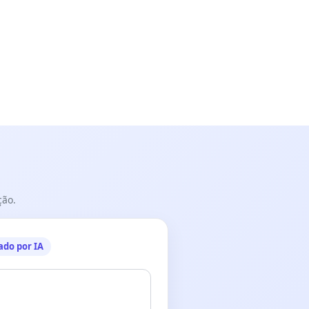
ção.
ado por IA