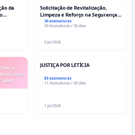
ção da
Solicitação de Revitalização,
no
Limpeza e Reforço na Segurança
das Praças da Rua Cachoeira das
20 assinaturas
20 Assinaturas / 30 dias
Sete Ilhas
9 Jul 2026
JUSTIÇA POR LETÍCIA
GRAÇA –
ARIFA ZERO
83 assinaturas
ICIANO
11 Assinaturas / 30 dias
1 Jul 2026