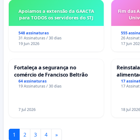
Apoiamos a extensão da GAACTA
Fim das A
para TODOS os servidores do STJ
Univ
548 assinaturas
555 assin
31 Assinaturas / 30 dias
26 Assinat
19 Jun 2026
17 Jun 202
Fortaleça a segurança no
Reinstalar
comércio de Francisco Beltrão
alimenta
Salvador
64 assinaturas
17 assina
19 Assinaturas / 30 dias
17 Assinat
7 Jul 2026
18 Jul 202
1
2
3
4
»