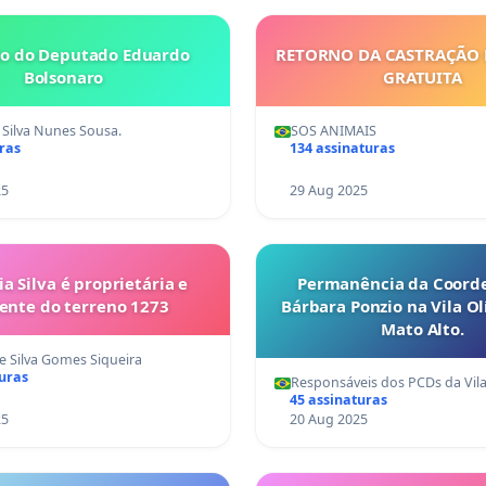
ão do Deputado Eduardo
RETORNO DA CASTRAÇÃO
Bolsonaro
GRATUITA
 Silva Nunes Sousa.
SOS ANIMAIS
ras
134 assinaturas
25
29 Aug 2025
ia Silva é proprietária e
Permanência da Coord
dente do terreno 1273
Bárbara Ponzio na Vila O
Mato Alto.
e Silva Gomes Siqueira
turas
Responsáveis dos PCDs da Vila
45 assinaturas
25
20 Aug 2025