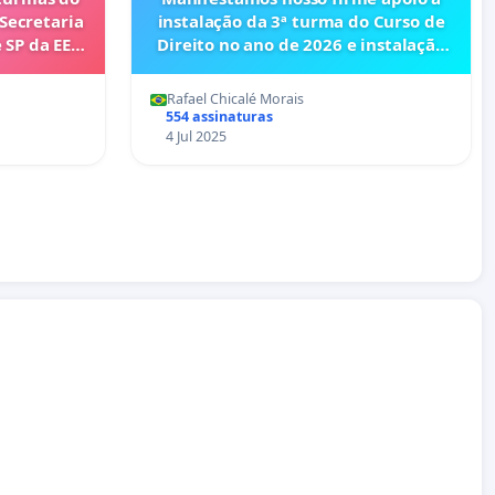
instalação da 3ª turma do Curso de
a EE
Direito no ano de 2026 e instalação
l 1
definitiva da Unidade da
UEMS(Universidade Estadual de
Rafael Chicalé Morais
Mato Grosso do Sul), em Bataguassu.
554 assinaturas
4 Jul 2025