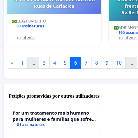
Ruas de Cariacica
frent
Av. Rei
CLAYTON BRITO
50 assinaturas
ADRIANO V
160 assin
10 Jul 2025
10 Jul 2025
«
1
...
3
4
5
6
7
8
9
10
...
Petições promovidas por outros utilizadores
Por um tratamento mais humano
para mulheres e famílias que sofrem
uma perda gestacional nos hospitais
81 assinaturas
portugueses