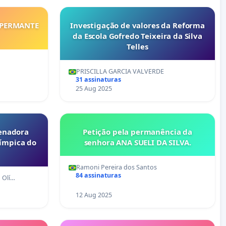
 PERMANTE
Investigação de valores da Reforma
da Escola Gofredo Teixeira da Silva
Telles
PRISCILLA GARCIA VALVERDE
31 assinaturas
25 Aug 2025
enadora
Petição pela permanência da
límpica do
senhora ANA SUELI DA SILVA.
Ramoni Pereira dos Santos
84 assinaturas
 Olí…
12 Aug 2025