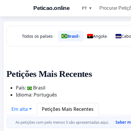
Peticao.online
Procurar Petiç
PT ▼
Todos os países
Brasil
Angola
Cabo
›
›
›
Petições Mais Recentes
País:
Brasil
Idioma: Português
Em alta
Petições Mais Recentes
As petições com pelo menos 5 são apresentadas aqui.
Saber ma