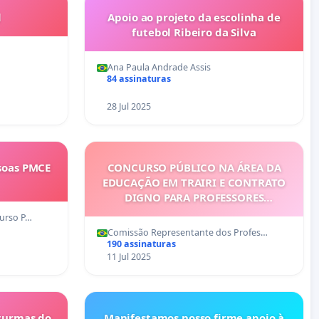
l
Apoio ao projeto da escolinha de
futebol Ribeiro da Silva
Ana Paula Andrade Assis
84 assinaturas
28 Jul 2025
soas PMCE
CONCURSO PÚBLICO NA ÁREA DA
EDUCAÇÃO EM TRAIRI E CONTRATO
DIGNO PARA PROFESSORES
TEMPORÁRIOS
urso P…
Comissão Representante dos Profes…
190 assinaturas
11 Jul 2025
urmas do
Manifestamos nosso firme apoio à