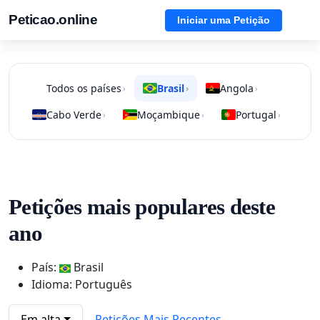
Peticao.online
Iniciar uma Petição
Todos os países
Brasil
Angola
›
›
›
Cabo Verde
Moçambique
Portugal
›
›
›
Petições mais populares deste
ano
País:
Brasil
Idioma: Português
Em alta
Petições Mais Recentes