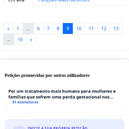
«
1
...
6
7
8
9
10
11
12
13
...
16
»
Petições promovidas por outros utilizadores
Por um tratamento mais humano para mulheres e
famílias que sofrem uma perda gestacional nos
hospitais portugueses
81 assinaturas
INICIE A SUA PRÓPRIA PETIÇÃO